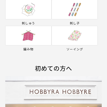
刺しゅう
刺し子
編み物
ソーイング
初めての方へ