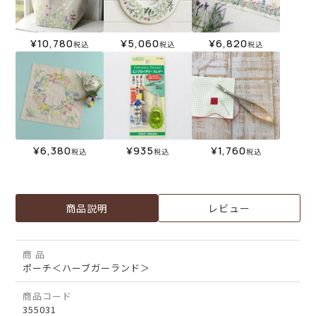
¥
10,780
¥
5,060
¥
6,820
税込
税込
税込
¥
6,380
¥
935
¥
1,760
税込
税込
税込
商品説明
レビュー
商 品
ポーチ＜ハーブガーランド＞
商品コード
355031