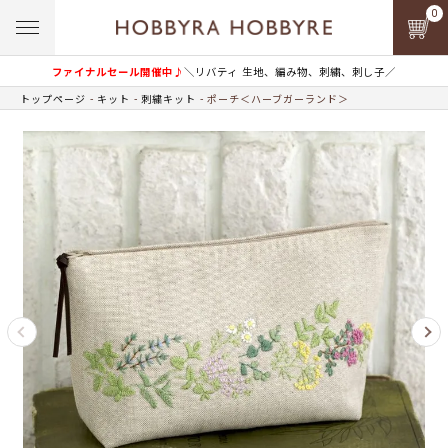
0
ファイナルセール開催中♪
＼リバティ 生地、編み物、刺繍、刺し子／
トップページ
キット
刺繍キット
ポーチ＜ハーブガーランド＞