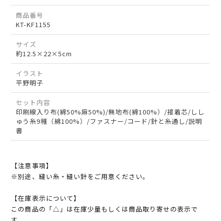
商品番号
KT-KF1155
サイズ
約12.5×22×5cm
イラスト
平野明子
セット内容
印刷線入り布(綿50%麻50%)/無地布(綿100%）/接着芯/しし
ゅう糸9種（綿100%）/ファスナー/コード/針と糸通し/説明
書
【注意事項】
※別途、縫い糸・縫い針をご用意ください。
【在庫表示について】
この商品の「△」は在庫少量もしくは商品取り寄せの表示で
す。