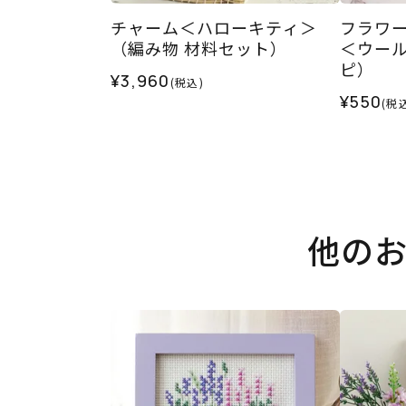
チャーム＜ハローキティ＞
フラワ
（編み物 材料セット）
＜ウー
ピ）
¥3,960
(税込)
¥550
(税
他の