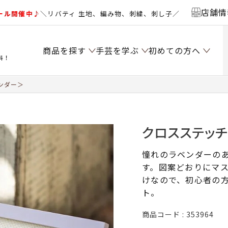
店舗情
ール開催中♪
＼リバティ 生地、編み物、刺繍、刺し子／
商品を探す
手芸を学ぶ
初めての方へ
料！
ンダー＞
クロスステッ
憧れのラベンダーの
す。図案どおりにマ
けなので、初心者の
ト。
商品コード
353964