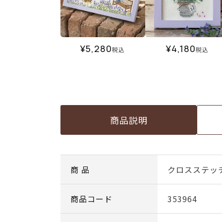
¥
5,280
¥
4,180
税込
税込
商品説明
商 品
クロスステッ
商品コード
353964