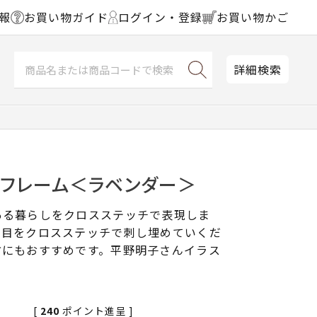
報
お買い物ガイド
ログイン・登録
お買い物かご
詳細検索
チフレーム＜ラベンダー＞
ある暮らしをクロスステッチで表現しま
ス目をクロスステッチで刺し埋めていくだ
方にもおすすめです。平野明子さんイラス
[
240
ポイント進呈 ]