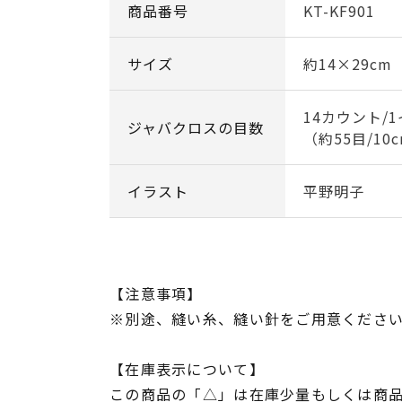
商品番号
KT-KF901
サイズ
約14×29cm
14カウント/
ジャバクロスの目数
（約55目/10
イラスト
平野明子
【注意事項】
※別途、縫い糸、縫い針をご用意くださ
【在庫表示について】
この商品の「△」は在庫少量もしくは商