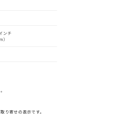
1インチ
cm）
い。
品取り寄せの表示です。