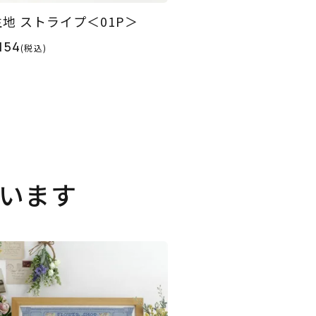
生地 ストライプ＜01P＞
154
(税込)
います