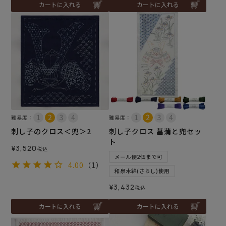
カートに入れる
カートに入れる
難易度：
難易度：
刺し子のクロス＜兜＞2
刺し子クロス 菖蒲と兜セッ
ト
¥
3,520
税込
メール便2個まで可
4.00
（1）
和泉木綿(さらし)使用
¥
3,432
税込
カートに入れる
カートに入れる