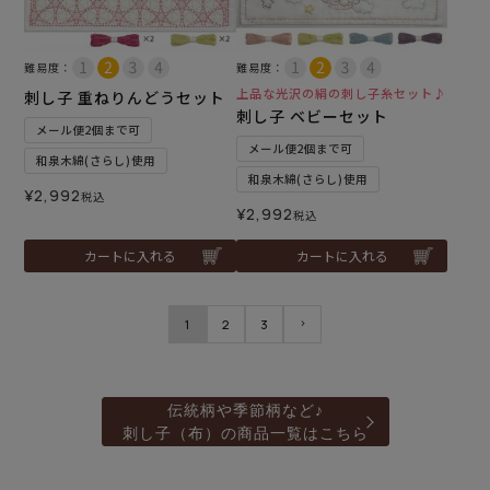
難易度：
難易度：
上品な光沢の絹の刺し子糸セット♪
刺し子 重ねりんどうセット
刺し子 ベビーセット
メール便2個まで可
メール便2個まで可
和泉木綿(さらし)使用
和泉木綿(さらし)使用
¥
2,992
税込
¥
2,992
税込
カートに入れる
カートに入れる
1
2
3
伝統柄や季節柄など♪
刺し子（布）の商品一覧はこちら