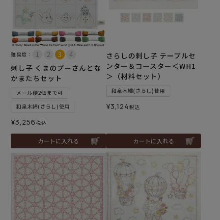
難易度：
さらしの刺し子 テーブルセ
ンター＆コースター＜WH1
刺し子 くまのプーさんとな
＞（材料セット）
かまたちセット
和泉木綿(さらし)使用
メール便2個まで可
¥
3,124
和泉木綿(さらし)使用
税込
¥
3,256
税込
カートに入れる
カートに入れる