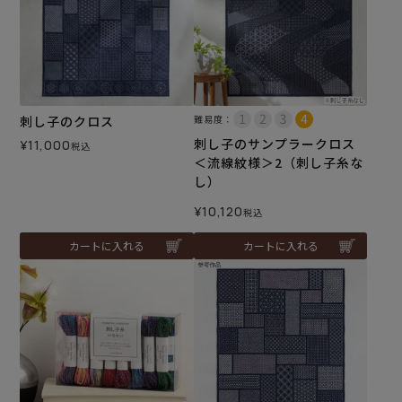
刺し子のクロス
難易度：
刺し子のサンプラークロス
¥
11,000
税込
＜流線紋様＞2（刺し子糸な
し）
¥
10,120
税込
カートに入れる
カートに入れる