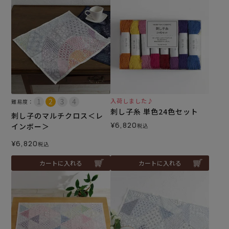
入荷しました♪
難易度：
刺し子糸 単色24色セット
刺し子のマルチクロス＜レ
¥
6,820
インボー＞
税込
¥
6,820
税込
カートに入れる
カートに入れる