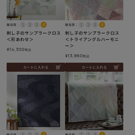
難易度：
難易度：
刺し子のサンプラークロス
刺し子のサンプラークロス
＜形あわせ＞
＜トライアングルハーモニ
ー＞
¥
14,300
税込
¥
13,860
税込
カートに入れる
カートに入れる
難易度：
難易度：