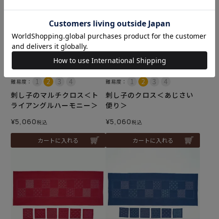
難易度：
難易度：
刺し子のマルチクロス＜ト
刺し子のクロス＜あじさい
ライアングルハーモニー＞
便り＞
¥
5,060
¥
5,060
税込
税込
カートに入れる
カートに入れる