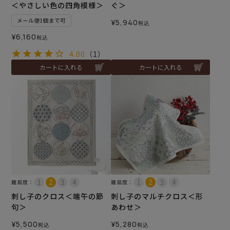
＜やさしい色の四角模様＞
ぐ＞
メール便1個まで可
¥
5,940
税込
¥
6,160
税込
4.00
（1）
カートに入れる
カートに入れる
難易度：
難易度：
刺し子のクロス＜端午の節
刺し子のマルチクロス＜形
句＞
あわせ＞
¥
5,500
¥
5,280
税込
税込