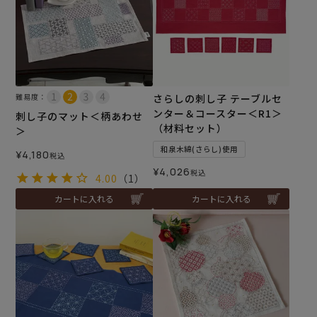
難易度：
さらしの刺し子 テーブルセ
ンター＆コースター＜R1＞
刺し子のマット＜柄あわせ
（材料セット）
＞
和泉木綿(さらし)使用
¥
4,180
税込
¥
4,026
税込
4.00
（1）
カートに入れる
カートに入れる