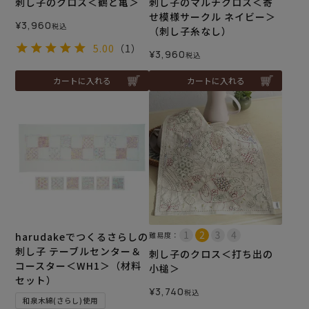
刺し子のクロス＜鶴と亀＞
刺し子のマルチクロス＜寄
せ模様サークル ネイビー＞
¥
3,960
税込
（刺し子糸なし）
5.00
（1）
¥
3,960
税込
カートに入れる
カートに入れる
harudakeでつくるさらしの
難易度：
刺し子 テーブルセンター＆
刺し子のクロス＜打ち出の
コースター＜WH1＞（材料
小槌＞
セット）
¥
3,740
税込
和泉木綿(さらし)使用