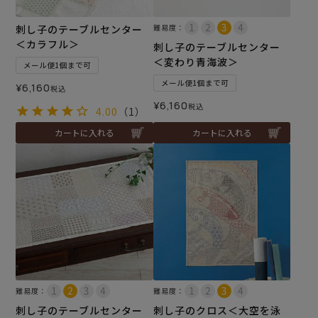
刺し子のテーブルセンター
難易度：
＜カラフル＞
刺し子のテーブルセンター
＜変わり青海波＞
メール便1個まで可
メール便1個まで可
¥
6,160
税込
¥
6,160
税込
4.00
（1）
カートに入れる
カートに入れる
難易度：
難易度：
刺し子のテーブルセンター
刺し子のクロス＜大空を泳