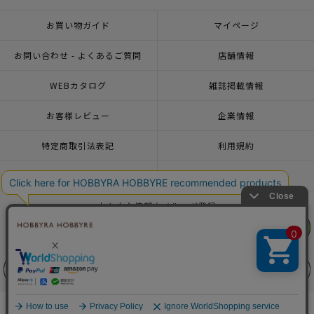
お買い物ガイド
マイページ
お問い合わせ - よくあるご質問
店舗情報
WEBカタログ
雑誌掲載情報
お客様レビュー
企業情報
特定商取引法表記
利用規約
個人情報ポリシー
一緒に働こう♪求人情報
おトクな情報♪メルマガ登録
リリヤン
リリヤン
フェア
フェア
© 2026 HOBBYRA HOBBYRE CORPORATION ALL Rights Reserved
前に戻る
前に戻る
上に戻る
上に戻る