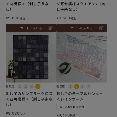
＜丸模様＞（刺し子糸な
＜寄せ模様スクエア＞2（刺
し）
し子糸なし）
¥
9,680
¥
9,680
税込
税込
カートに入れる
カートに入れる
難易度：
難易度：
刺し子のサンプラークロス
刺し子のテーブルセンター
＜四角模様＞（刺し子糸な
＜レインボー＞
し）
メール便1個まで可
¥
9,680
税込
¥
8,360
税込