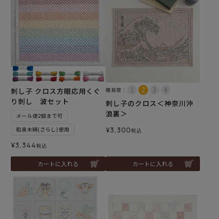
刺し子 クロス方眼応用くぐ
難易度：
り刺し 波セット
刺し子のクロス＜神奈川沖
浪裏＞
メール便2個まで可
¥
3,300
和泉木綿(さらし)使用
税込
¥
3,344
税込
カートに入れる
カートに入れる