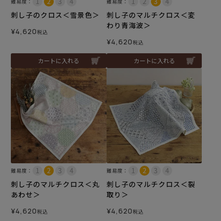
難易度：
難易度：
刺し子のクロス＜雪景色＞
刺し子のマルチクロス＜変
わり青海波＞
¥
4,620
税込
¥
4,620
税込
カートに入れる
カートに入れる
難易度：
難易度：
刺し子のマルチクロス＜丸
刺し子のマルチクロス＜裂
あわせ＞
取り＞
¥
4,620
¥
4,620
税込
税込