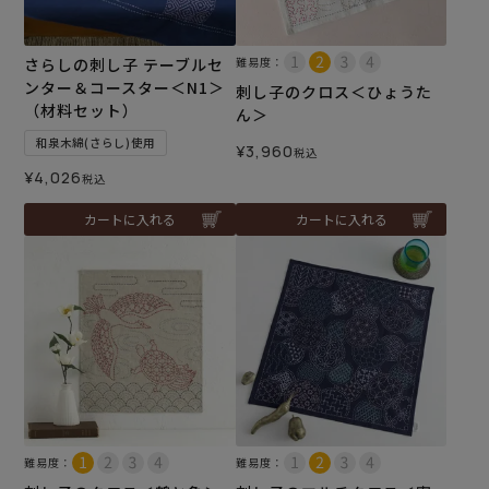
さらしの刺し子 テーブルセ
難易度：
ンター＆コースター＜N1＞
刺し子のクロス＜ひょうた
（材料セット）
ん＞
和泉木綿(さらし)使用
¥
3,960
税込
¥
4,026
税込
カートに入れる
カートに入れる
難易度：
難易度：