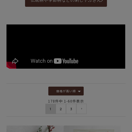
伝統柄や季節柄などの刺し子ふきん
価格が高い順
178
件中
1
-
60
件表示
1
2
3