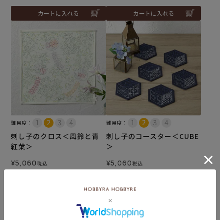
カートに入れる
カートに入れる
難易度：
難易度：
刺し子のクロス＜風鈴と青
刺し子のコースター＜CUBE
紅葉＞
＞
¥
5,060
¥
5,060
税込
税込
5.00
（1）
カートに入れる
カートに入れる