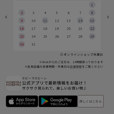
5
1
2
2
3
4
5
6
7
8
9
9
10
11
12
13
14
15
6
16
17
18
19
20
21
22
23
24
25
26
27
28
29
30
31
オンラインショップ休業日
※Webからのご注文は、24時間承っております
※各実店舗の営業時間・休業日は
店舗情報
をご覧ください
ホビーラホビーレ
公式アプリで最新情報をお届け！
サクサク見られて、楽しいお買い物♪
詳しくはこちら