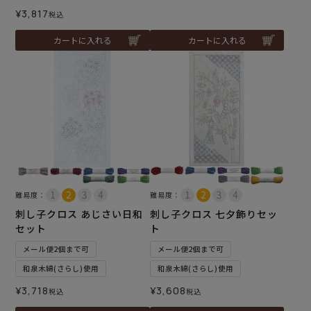
¥
3,817
税込
カートに入れる
カートに入れる
難易度：
難易度：
刺し子クロス あじさい日和
刺し子クロス 七夕飾りセッ
セット
ト
メール便2個まで可
メール便2個まで可
和泉木綿(さらし)使用
和泉木綿(さらし)使用
¥
3,718
¥
3,608
税込
税込