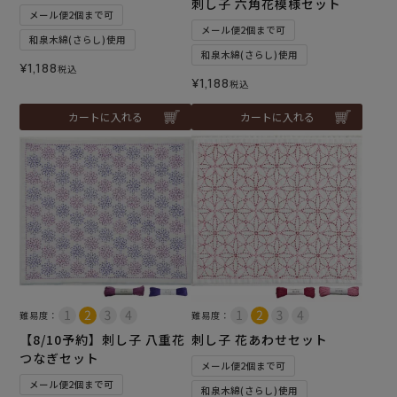
刺し子 六角花模様セット
メール便2個まで可
メール便2個まで可
和泉木綿(さらし)使用
和泉木綿(さらし)使用
¥
1,188
税込
¥
1,188
税込
カートに入れる
カートに入れる
難易度：
難易度：
【8/10予約】刺し子 八重花
刺し子 花あわせセット
つなぎセット
メール便2個まで可
メール便2個まで可
和泉木綿(さらし)使用