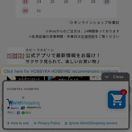
23
24
25
26
27
28
29
30
31
オンラインショップ休業日
※Webからのご注文は、24時間承っております
※各実店舗の営業時間・休業日は
店舗情報
をご覧ください
ホビーラホビーレ
公式アプリで最新情報をお届け！
サクサク見られて、楽しいお買い物♪
詳しくはこちら
リリヤン
リリヤン
フェア
フェア
お買い物ガイド
マイページ
前に戻る
前に戻る
上に戻る
上に戻る
お問い合わせ - よくあるご質問
店舗情報
WEBカタログ
雑誌掲載情報
商品を探す
手芸を学ぶ
ガイド
店舗情報
ログイン