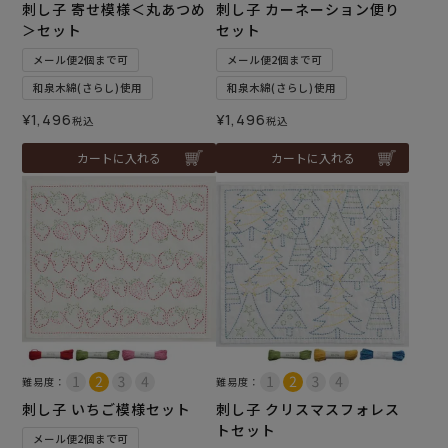
刺し子 寄せ模様＜丸あつめ
刺し子 カーネーション便り
＞セット
セット
メール便2個まで可
メール便2個まで可
和泉木綿(さらし)使用
和泉木綿(さらし)使用
¥
1,496
¥
1,496
税込
税込
カートに入れる
カートに入れる
難易度：
難易度：
刺し子 いちご模様セット
刺し子 クリスマスフォレス
トセット
メール便2個まで可