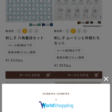
難易度：
難易度：
刺し子 八角籠目セット
刺し子 ムーミンと仲間たち
セット
メール便2個まで可
メール便2個まで可
和泉木綿(さらし)使用
和泉木綿(さらし)使用
¥
1,342
税込
¥
1,353
税込
カートに入れる
カートに入れる