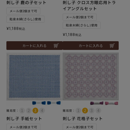
刺し子 鹿の子セット
刺し子 クロス方眼応用トラ
イアングルセット
メール便2個まで可
メール便2個まで可
和泉木綿(さらし)使用
和泉木綿(さらし)使用
¥
1,188
税込
¥
1,188
税込
カートに入れる
カートに入れる
難易度：
難易度：
刺し子 手紙セット
刺し子 花格子セット
メール便2個まで可
メール便2個まで可