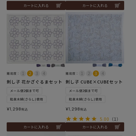
カートに入れる
カートに入れる
難易度：
難易度：
刺し子 花かざぐるまセット
刺し子 CUBE×CUBEセット
メール便2個まで可
メール便2個まで可
和泉木綿(さらし)使用
和泉木綿(さらし)使用
¥
1,298
¥
1,298
税込
税込
5.00
（1）
カートに入れる
カートに入れる