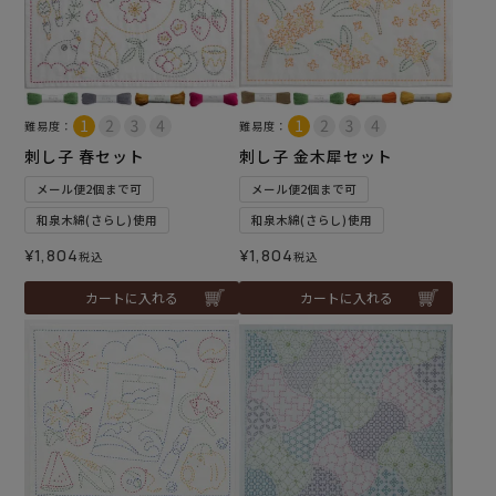
難易度：
難易度：
刺し子 春セット
刺し子 金木犀セット
メール便2個まで可
メール便2個まで可
和泉木綿(さらし)使用
和泉木綿(さらし)使用
¥
1,804
¥
1,804
税込
税込
カートに入れる
カートに入れる