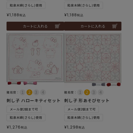
和泉木綿(さらし)使用
和泉木綿(さらし)使用
¥
1,188
¥
1,188
税込
税込
カートに入れる
カートに入れる
難易度：
難易度：
刺し子 ハローキティセット
刺し子 形あそびセット
メール便2個まで可
メール便2個まで可
和泉木綿(さらし)使用
和泉木綿(さらし)使用
¥
1,276
¥
1,298
税込
税込