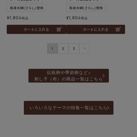
和泉木綿(さらし)使用
和泉木綿(さらし)使用
¥
1,804
¥
1,804
税込
税込
カートに入れる
カートに入れる
1
2
3
伝統柄や季節柄など♪
刺し子（布）の商品一覧はこちら
いろいろなテーマの特集一覧はこちら