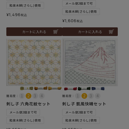
メール便2個まで可
和泉木綿(さらし)使用
和泉木綿(さらし)使用
¥
1,496
税込
¥
1,606
税込
カートに入れる
カートに入れる
難易度：
難易度：
刺し子 六角花紋セット
刺し子 凱風快晴セット
メール便2個まで可
メール便2個まで可
和泉木綿(さらし)使用
和泉木綿(さらし)使用