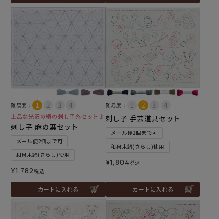
難易度：
難易度：
上品な光沢の絹の刺し子糸セット♪
刺し子 手芸道具セット
刺し子 麻の葉セット
メール便2個まで可
メール便2個まで可
和泉木綿(さらし)使用
和泉木綿(さらし)使用
¥
1,804
税込
¥
1,782
税込
カートに入れる
カートに入れる