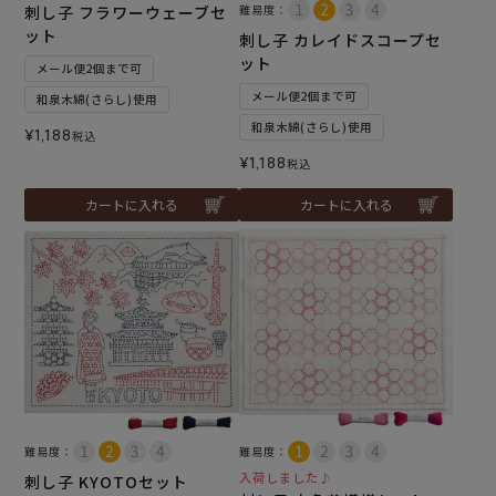
刺し子 フラワーウェーブセ
難易度：
ット
刺し子 カレイドスコープセ
ット
メール便2個まで可
メール便2個まで可
和泉木綿(さらし)使用
和泉木綿(さらし)使用
¥
1,188
税込
¥
1,188
税込
カートに入れる
カートに入れる
難易度：
難易度：
入荷しました♪
刺し子 KYOTOセット