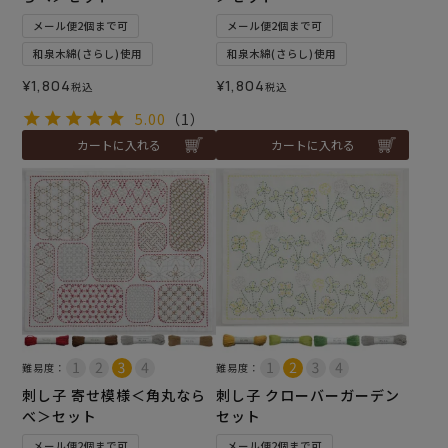
メール便2個まで可
メール便2個まで可
和泉木綿(さらし)使用
和泉木綿(さらし)使用
¥
1,804
¥
1,804
税込
税込
5.00
（1）
カートに入れる
カートに入れる
難易度：
難易度：
刺し子 寄せ模様＜角丸なら
刺し子 クローバーガーデン
べ＞セット
セット
メール便2個まで可
メール便2個まで可