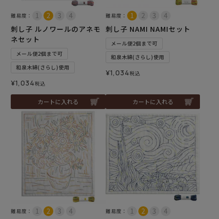
難易度：
難易度：
刺し子 ルノワールのアネモ
刺し子 NAMI NAMIセット
ネセット
メール便2個まで可
メール便2個まで可
和泉木綿(さらし)使用
和泉木綿(さらし)使用
¥
1,034
税込
¥
1,034
税込
カートに入れる
カートに入れる
難易度：
難易度：