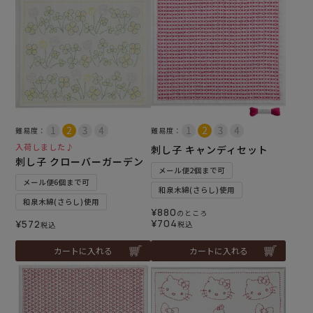
難易度：
難易度：
入荷しました♪
刺し子 キャンディセット
刺し子 クローバーガーデン
メール便2個まで可
メール便6個まで可
和泉木綿(さらし)使用
和泉木綿(さらし)使用
¥
880
のところ
¥
704
¥
572
税込
税込
カートに入れる
カートに入れる