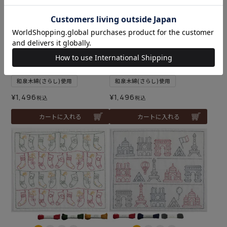
難易度：
難易度：
刺し子 ゆきだるまセット
刺し子 リーフ模様セット
メール便2個まで可
メール便2個まで可
和泉木綿(さらし)使用
和泉木綿(さらし)使用
¥
1,496
¥
1,496
税込
税込
カートに入れる
カートに入れる