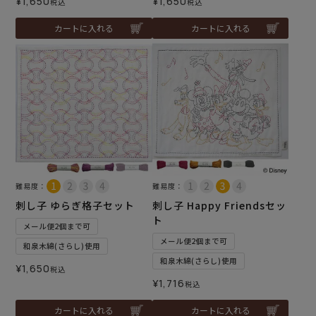
¥
1,650
¥
1,650
税込
税込
カートに入れる
カートに入れる
難易度：
難易度：
刺し子 ゆらぎ格子セット
刺し子 Happy Friendsセッ
ト
メール便2個まで可
メール便2個まで可
和泉木綿(さらし)使用
和泉木綿(さらし)使用
¥
1,650
税込
¥
1,716
税込
カートに入れる
カートに入れる