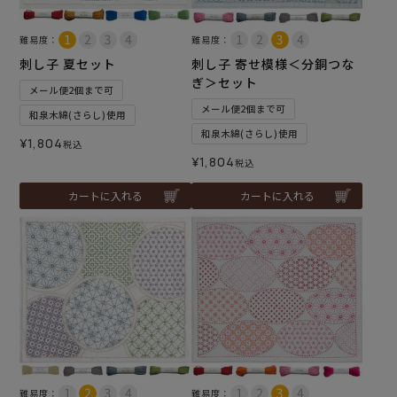
難易度：
難易度：
刺し子 夏セット
刺し子 寄せ模様＜分銅つな
ぎ＞セット
メール便2個まで可
メール便2個まで可
和泉木綿(さらし)使用
和泉木綿(さらし)使用
¥
1,804
税込
¥
1,804
税込
カートに入れる
カートに入れる
難易度：
難易度：