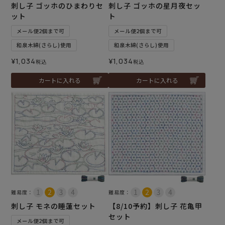
刺し子 ゴッホのひまわりセ
刺し子 ゴッホの星月夜セッ
ット
ト
メール便2個まで可
メール便2個まで可
和泉木綿(さらし)使用
和泉木綿(さらし)使用
¥
1,034
¥
1,034
税込
税込
カートに入れる
カートに入れる
難易度：
難易度：
刺し子 モネの睡蓮セット
【8/10予約】刺し子 花亀甲
セット
メール便2個まで可