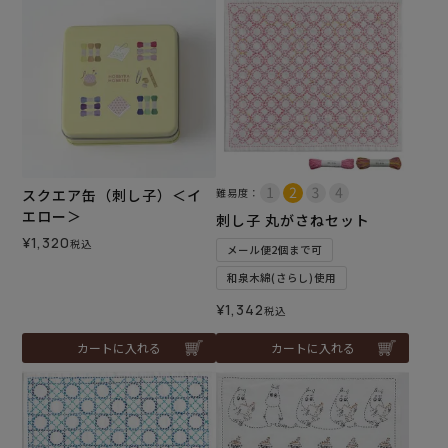
スクエア缶（刺し子）＜イ
難易度：
エロー＞
刺し子 丸がさねセット
¥
1,320
税込
メール便2個まで可
和泉木綿(さらし)使用
¥
1,342
税込
カートに入れる
カートに入れる