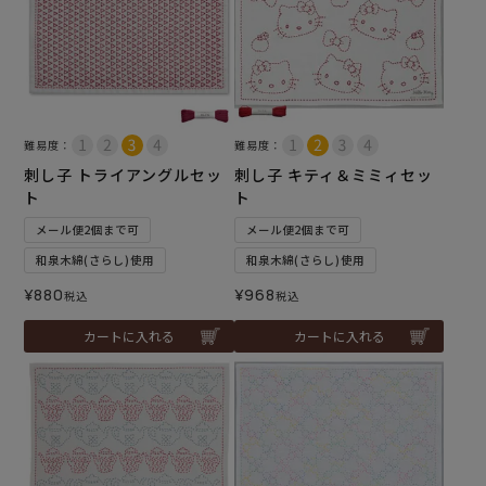
難易度：
難易度：
刺し子 トライアングルセッ
刺し子 キティ＆ミミィセッ
ト
ト
メール便2個まで可
メール便2個まで可
和泉木綿(さらし)使用
和泉木綿(さらし)使用
¥
880
¥
968
税込
税込
カートに入れる
カートに入れる