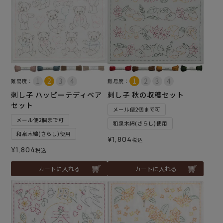
難易度：
難易度：
刺し子 ハッピーテディベア
刺し子 秋の収穫セット
セット
メール便2個まで可
メール便2個まで可
和泉木綿(さらし)使用
和泉木綿(さらし)使用
¥
1,804
税込
¥
1,804
税込
カートに入れる
カートに入れる