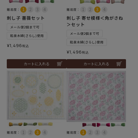
難易度：
難易度：
刺し子 薔薇セット
刺し子 寄せ模様＜角がさね
＞セット
メール便2個まで可
メール便2個まで可
和泉木綿(さらし)使用
和泉木綿(さらし)使用
¥
1,496
税込
¥
1,496
税込
カートに入れる
カートに入れる
難易度：
難易度：