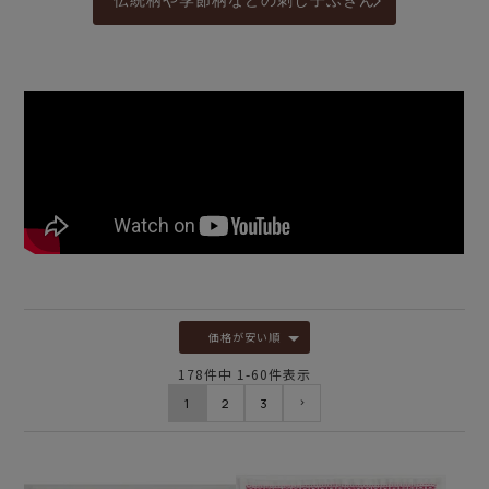
伝統柄や季節柄などの刺し子ふきん
価格が安い順
178
件中
1
-
60
件表示
1
2
3