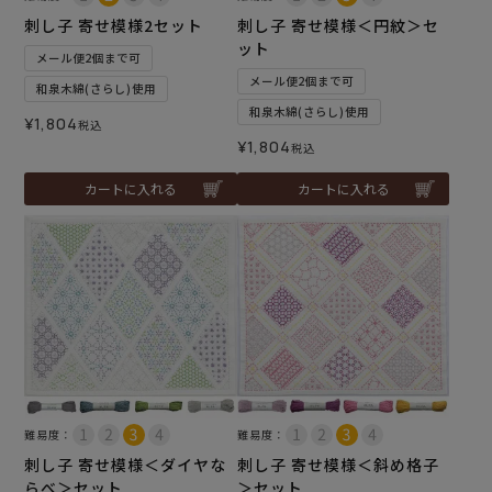
刺し子 寄せ模様2セット
刺し子 寄せ模様＜円紋＞セ
ット
メール便2個まで可
メール便2個まで可
和泉木綿(さらし)使用
和泉木綿(さらし)使用
¥
1,804
税込
¥
1,804
税込
カートに入れる
カートに入れる
難易度：
難易度：
刺し子 寄せ模様＜ダイヤな
刺し子 寄せ模様＜斜め格子
らべ＞セット
＞セット