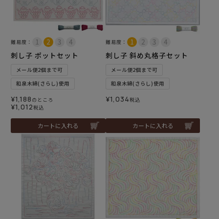
難易度：
難易度：
刺し子 ポットセット
刺し子 斜め丸格子セット
メール便2個まで可
メール便2個まで可
和泉木綿(さらし)使用
和泉木綿(さらし)使用
¥
1,188
¥
1,034
のところ
税込
¥
1,012
税込
カートに入れる
カートに入れる