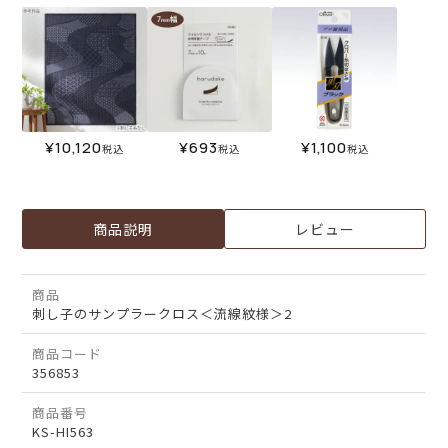
¥
10,120
¥
693
¥
1,100
税込
税込
税込
商品説明
レビュー
商品
刺し子のサンプラークロス＜流線紋様＞2
商品コード
356853
商品番号
KS-HI563