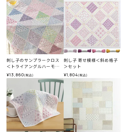
刺し子のサンプラークロス
刺し子 寄せ模様＜斜め格子
＜トライアングルハーモニ
＞セット
ー＞
¥13,860
¥1,804
(税込)
(税込)