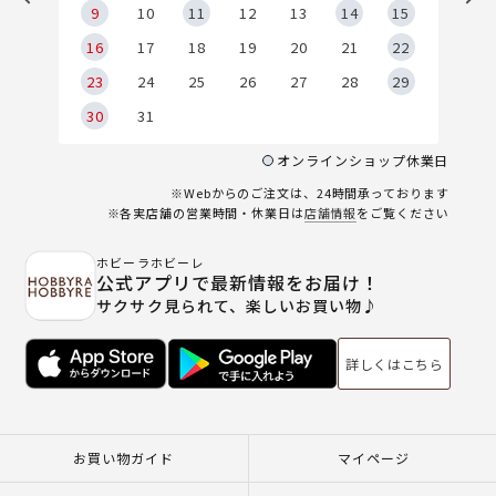
9
9
10
11
12
13
14
15
6
16
17
18
19
20
21
22
23
24
25
26
27
28
29
30
31
オンラインショップ休業日
※Webからのご注文は、24時間承っております
※各実店舗の営業時間・休業日は
店舗情報
をご覧ください
ホビーラホビーレ
公式アプリで最新情報をお届け！
サクサク見られて、楽しいお買い物♪
詳しくはこちら
お買い物ガイド
マイページ