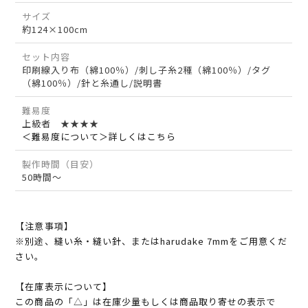
サイズ
約124×100cm
セット内容
印刷線入り布（綿100％）/刺し子糸2種（綿100％）/タグ
（綿100％）/針と糸通し/説明書
難易度
上級者 ★★★★
＜難易度について＞詳しくはこちら
製作時間（目安）
50時間～
【注意事項】
※別途、縫い糸・縫い針、またはharudake 7mmをご用意くだ
さい。
【在庫表示について】
この商品の「△」は在庫少量もしくは商品取り寄せの表示で