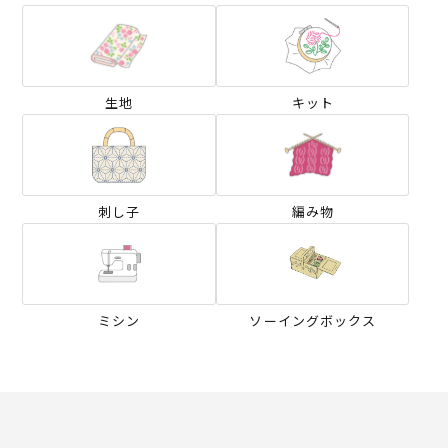
生地
キット
刺し子
編み物
ミシン
ソーイングボックス