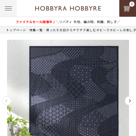
0
ファイナルセール開催中♪
＼リバティ 生地、編み物、刺繍、刺し子／
トップページ
特集一覧
買ったその日からチクチク楽しむホビーラホビーレの刺し