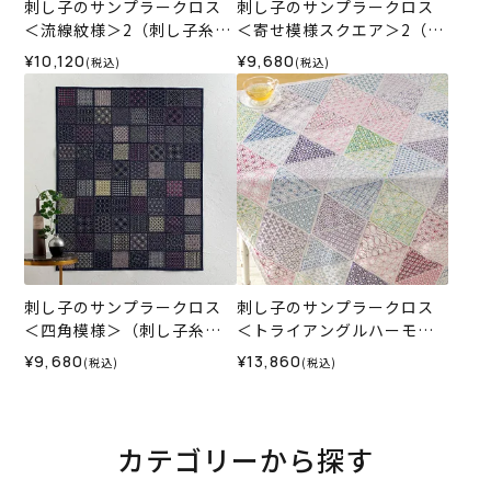
刺し子のサンプラークロス
刺し子のサンプラークロス
＜流線紋様＞2（刺し子糸な
＜寄せ模様スクエア＞2（刺
し）
し子糸なし）
¥10,120
¥9,680
(税込)
(税込)
刺し子のサンプラークロス
刺し子のサンプラークロス
＜四角模様＞（刺し子糸な
＜トライアングルハーモニ
し）
ー＞
¥9,680
¥13,860
(税込)
(税込)
カテゴリーから探す