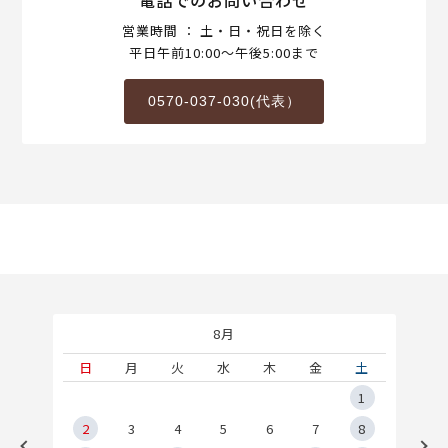
営業時間 ： 土・日・祝日を除く
平日午前10:00～午後5:00まで
0570-037-030(代表）
8月
土
日
月
火
水
木
金
土
5
1
2
2
3
4
5
6
7
8