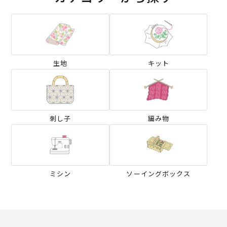
生地
キット
刺し子
編み物
ミシン
ソーイングボックス