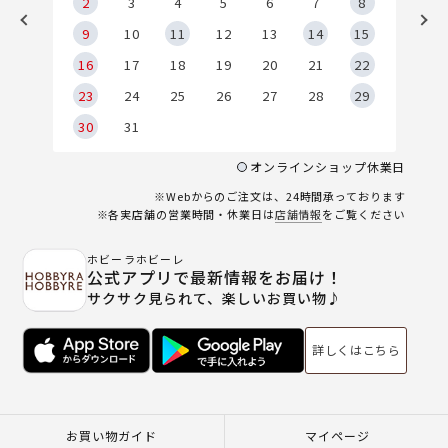
2
2
3
4
5
6
7
8
9
9
10
11
12
13
14
15
6
16
17
18
19
20
21
22
23
24
25
26
27
28
29
30
31
オンラインショップ休業日
※Webからのご注文は、24時間承っております
※各実店舗の営業時間・休業日は
店舗情報
をご覧ください
ホビーラホビーレ
公式アプリで最新情報をお届け！
サクサク見られて、楽しいお買い物♪
詳しくはこちら
お買い物ガイド
マイページ