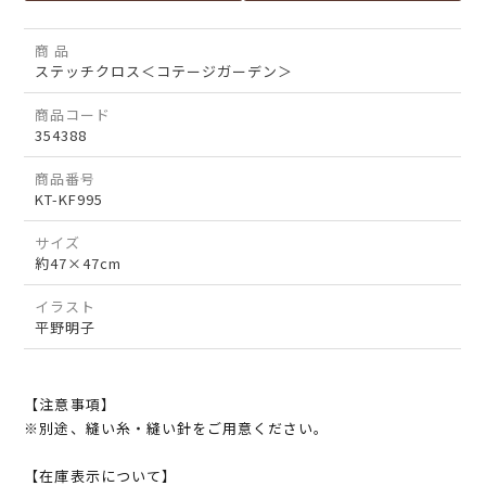
商 品
ステッチクロス＜コテージガーデン＞
商品コード
354388
商品番号
KT-KF995
サイズ
約47×47cm
イラスト
平野明子
【注意事項】
※別途、縫い糸・縫い針をご用意ください。
【在庫表示について】