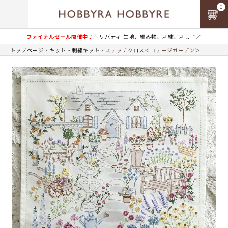
0
ファイナルセール開催中♪
＼リバティ 生地、編み物、刺繍、刺し子／
トップページ
キット
刺繍キット
ステッチクロス＜コテージガーデン＞