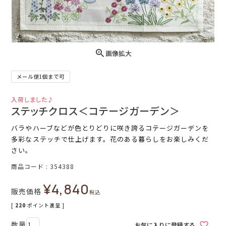
画像拡大
メール便1個まで可
入荷しました♪
ステッチクロス＜コテージガーデン＞
バラやハーブなどが色とりどりに咲き誇るコテージガーデンを
多彩なステッチで仕上げます。花のある暮らしをお楽しみくだ
さい。
商品コード
354388
¥
4,840
販売価格
税込
[
220
ポイント進呈 ]
お気に入りに登録する