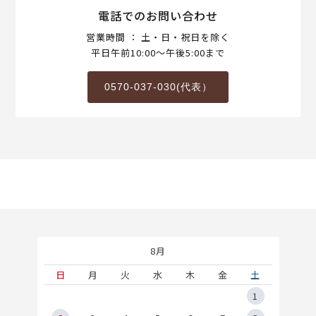
電話でのお問い合わせ
営業時間 ： 土・日・祝日を除く
平日午前10:00～午後5:00まで
0570-037-030(代表）
8月
土
日
月
火
水
木
金
土
5
1