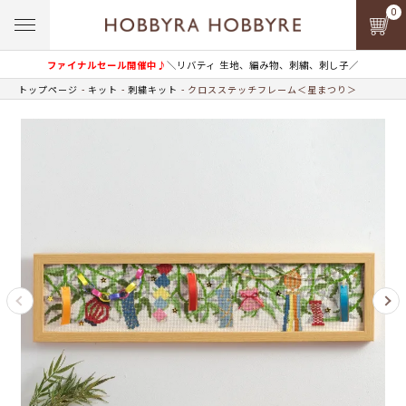
0
ファイナルセール開催中♪
＼リバティ 生地、編み物、刺繍、刺し子／
トップページ
キット
刺繍キット
クロスステッチフレーム＜星まつり＞