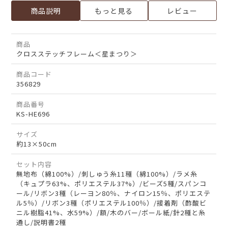
商品説明
もっと見る
レビュー
商品
クロスステッチフレーム＜星まつり＞
商品コード
356829
商品番号
KS-HE696
サイズ
約13×50cm
セット内容
無地布（綿100%）/刺しゅう糸11種（綿100%）/ラメ糸
（キュプラ63%、ポリエステル37%）/ビーズ5種/スパンコ
ール/リボン3種（レーヨン80％、ナイロン15％、ポリエステ
ル5％）/リボン3種（ポリエステル100％）/接着剤（酢酸ビ
ニル樹脂41%、水59%）/額/木のバー/ボール紙/針2種と糸
通し/説明書2種