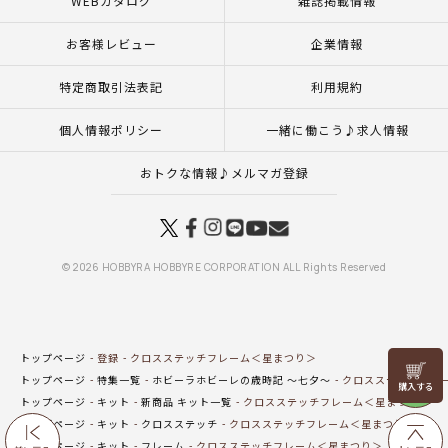
WEBカタログ
雑誌掲載情報
お客様レビュー
企業情報
特定商取引法表記
利用規約
個人情報ポリシー
一緒に働こう♪求人情報
おトクな情報♪メルマガ登録
© 2026 HOBBYRA HOBBYRE CORPORATION ALL Rights Reserved
トップページ
登録
クロスステッチフレーム＜星まつり＞
リリヤン
トップページ
特集一覧
ホビーラホビーレの歳時記 ～七夕～
クロスステッチフレ
フェア
トップページ
キット
新商品 キット一覧
クロスステッチフレーム＜星まつり＞
トップページ
キット
クロスステッチ
クロスステッチフレーム＜星まつり＞
トップページ
キット
フレーム
クロスステッチフレーム＜星まつり＞