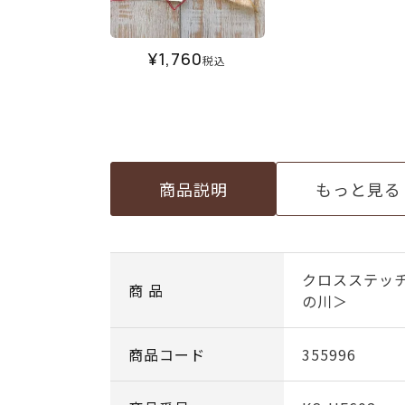
¥
1,760
税込
商品説明
もっと見る
クロスステッ
商 品
の川＞
商品コード
355996