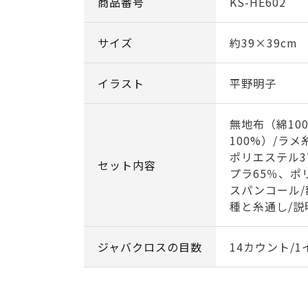
商品番号
KS-HE602
サイズ
約39×39cm
イラスト
平野明子
無地布（綿10
100%）/ラ
ポリエステル3
セット内容
プラ65％、ポ
スパンコール/
種と糸通し/説
ジャバクロスの目数
14カウント/1