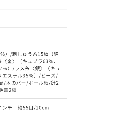
0%）/刺しゅう糸15種（綿
メ糸〈金〉（キュプラ63％、
7％）/ラメ糸〈銀〉（キュ
リエステル35％）/ビーズ/
額/木のバー/ボール紙/針2
明書2種
インチ 約55目/10cm