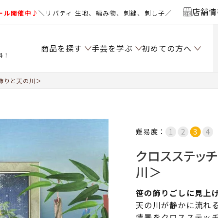
店舗情
ール開催中♪
＼リバティ 生地、編み物、刺繍、刺し子／
商品を探す
手芸を学ぶ
初めての方へ
料！
飾りと天の川＞
難易度：
クロスステッ
川＞
笹の飾りごしに見上
天の川が静かに流れ
情景をクロスステッ