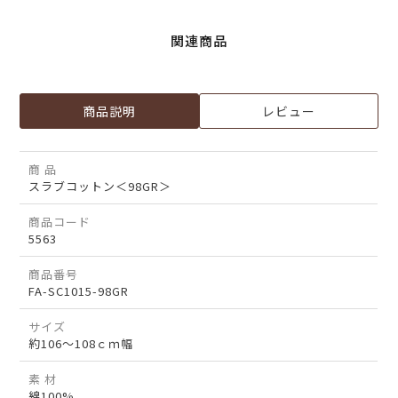
関連商品
商品説明
レビュー
商 品
スラブコットン＜98GR＞
商品コード
5563
商品番号
FA-SC1015-98GR
サイズ
約106～108ｃｍ幅
素 材
綿100%