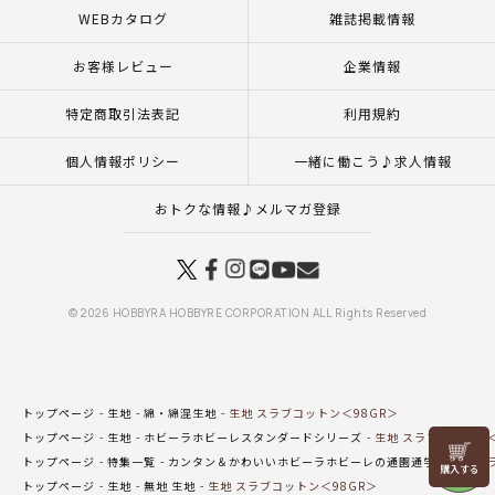
WEBカタログ
雑誌掲載情報
お客様レビュー
企業情報
特定商取引法表記
利用規約
個人情報ポリシー
一緒に働こう♪求人情報
おトクな情報♪メルマガ登録
© 2026 HOBBYRA HOBBYRE CORPORATION ALL Rights Reserved
トップページ
生地
綿・綿混生地
生地 スラブコットン＜98GR＞
トップページ
生地
ホビーラホビーレスタンダードシリーズ
生地 スラブコットン＜
リリヤン
トップページ
特集一覧
カンタン＆かわいいホビーラホビーレの通園通学
生地 ス
フェア
トップページ
生地
無地 生地
生地 スラブコットン＜98GR＞