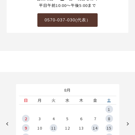
平日午前10:00～午後5:00まで
0570-037-030(代表）
8月
土
日
月
火
水
木
金
土
5
1
2
2
3
4
5
6
7
8
9
9
10
11
12
13
14
15