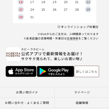
6
16
17
18
19
20
21
22
23
24
25
26
27
28
29
30
31
オンラインショップ休業日
※Webからのご注文は、24時間承っております
※各実店舗の営業時間・休業日は
店舗情報
をご覧ください
ホビーラホビーレ
公式アプリで最新情報をお届け！
サクサク見られて、楽しいお買い物♪
詳しくはこちら
お買い物ガイド
マイページ
お問い合わせ - よくあるご質問
店舗情報