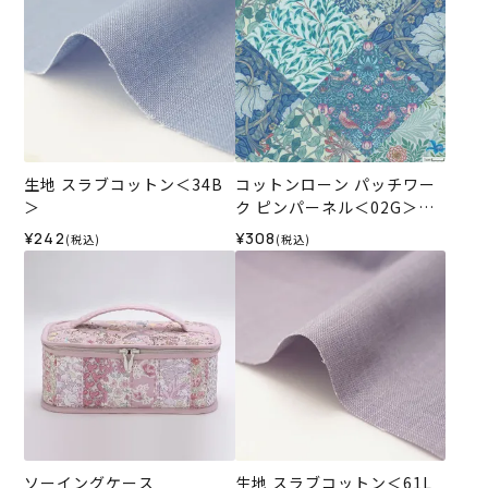
生地 スラブコットン＜34B
コットンローン パッチワー
＞
ク ピンパーネル＜02G＞生
地 ホビーラホビーレデザイ
¥242
¥308
(税込)
(税込)
ンコレクション
ソーイングケース
生地 スラブコットン＜61L