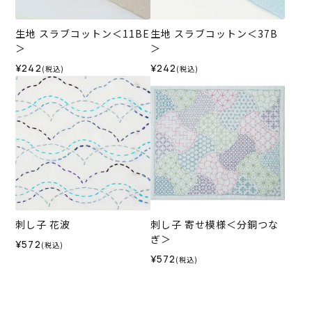
生地 スラブコットン＜11BE
生地 スラブコットン＜37B
＞
＞
¥242
¥242
(税込)
(税込)
刺し子 花波
刺し子 寄せ模様＜分銅つな
ぎ＞
¥572
(税込)
¥572
(税込)