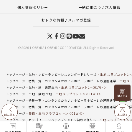
個人情報ポリシー
一緒に働こう♪求人情報
おトクな情報♪メルマガ登録
© 2026 HOBBYRA HOBBYRE CORPORATION ALL Rights Reserved
トップページ
生地
ホビーラホビーレスタンダードシリーズ
生地 スラブコットン＜
トップページ
特集一覧
カンタン＆かわいいホビーラホビーレの通園通学
生地 ス
トップページ
生地
綿・綿混生地
生地 スラブコットン＜01WH＞
リリヤン
トップページ
生地
無地 生地
生地 スラブコットン＜01WH＞
フェア
トップページ
特集一覧
カンタン＆かわいいホビーラホビーレの通園通学
通園通
トップページ
特集一覧
カンタン＆かわいいホビーラホビーレの通園通学
通園通
トップページ
登録
生地 スラブコットン＜01WH＞
前に戻る
上に戻る
トップページ
カテゴリー
リバティプリント～初秋の便り～
生地 スラブコットン＜
トップページ
特集一覧
カンタン＆かわいいホビーラホビーレの通園通学
通園通