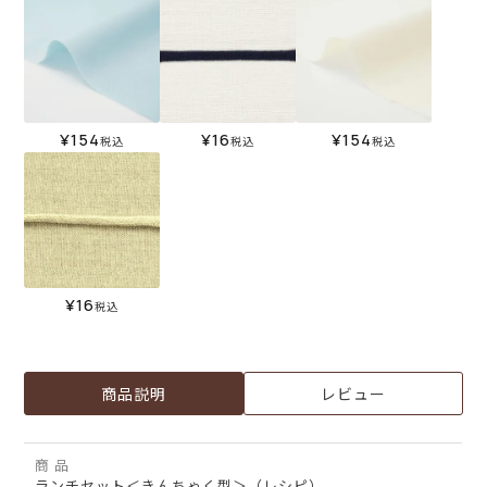
¥
154
¥
16
¥
154
税込
税込
税込
¥
16
税込
商品説明
レビュー
商 品
ランチセット＜きんちゃく型＞（レシピ）