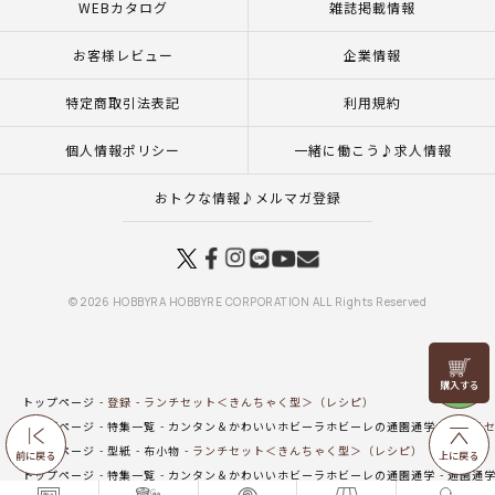
WEBカタログ
雑誌掲載情報
お客様レビュー
企業情報
特定商取引法表記
利用規約
個人情報ポリシー
一緒に働こう♪求人情報
おトクな情報♪メルマガ登録
© 2026 HOBBYRA HOBBYRE CORPORATION ALL Rights Reserved
リリヤン
フェア
トップページ
登録
ランチセット＜きんちゃく型＞（レシピ）
トップページ
特集一覧
カンタン＆かわいいホビーラホビーレの通園通学
ランチセ
トップページ
型紙
布小物
ランチセット＜きんちゃく型＞（レシピ）
前に戻る
上に戻る
トップページ
特集一覧
カンタン＆かわいいホビーラホビーレの通園通学
通園通