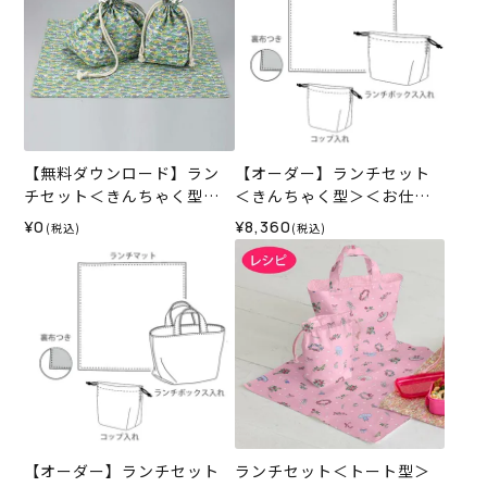
【無料ダウンロード】ラン
【オーダー】ランチセット
チセット＜きんちゃく型＞
＜きんちゃく型＞＜お仕立
（レシピ）
て代＞
¥0
¥8,360
(税込)
(税込)
【オーダー】ランチセット
ランチセット＜トート型＞