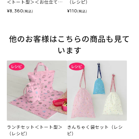
＜トート型＞＜お仕立て代
（レシピ）
＞
¥8,360
¥110
(税込)
(税込)
他のお客様はこちらの商品も見て
います
ランチセット＜トート型＞
きんちゃく袋セット（レシ
（レシピ）
ピ）