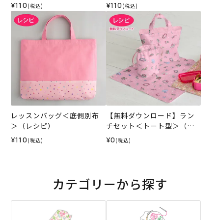
¥110
¥110
(税込)
(税込)
レッスンバッグ＜底側別布
【無料ダウンロード】ラン
＞（レシピ）
チセット＜トート型＞（レ
シピ）
¥110
¥0
(税込)
(税込)
カテゴリーから探す