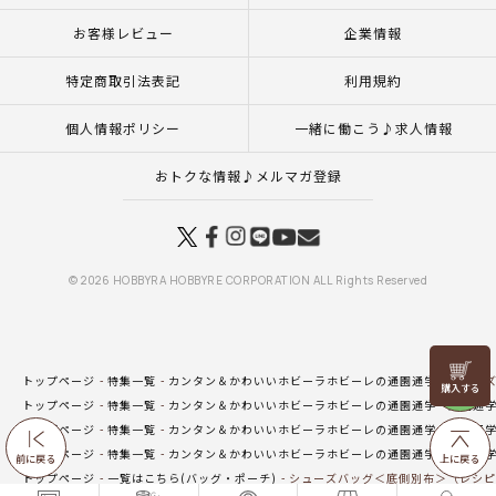
お客様レビュー
企業情報
特定商取引法表記
利用規約
個人情報ポリシー
一緒に働こう♪求人情報
おトクな情報♪メルマガ登録
© 2026 HOBBYRA HOBBYRE CORPORATION ALL Rights Reserved
リリヤン
トップページ
特集一覧
カンタン＆かわいいホビーラホビーレの通園通学
シューズ
フェア
トップページ
特集一覧
カンタン＆かわいいホビーラホビーレの通園通学
通園通
トップページ
特集一覧
カンタン＆かわいいホビーラホビーレの通園通学
通園通学
トップページ
特集一覧
カンタン＆かわいいホビーラホビーレの通園通学
通園通
前に戻る
上に戻る
トップページ
一覧はこちら(バッグ・ポーチ)
シューズバッグ＜底側別布＞（レシピ