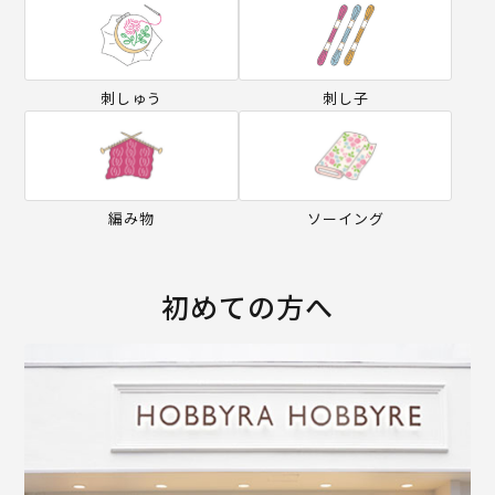
刺しゅう
刺し子
編み物
ソーイング
初めての方へ