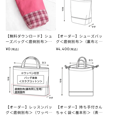
【無料ダウンロード】シュ
【オーダー】シューズバッ
ーズバッグ＜底側別布＞
グ＜底側別布＞（裏布と別
（レシピ）
布が同じ生地）（バッグ本
¥0
¥4,400
(税込)
(税込)
体・持ち手 スラブコット
ン）＜お仕立て代＞
【オーダー】レッスンバッ
【オーダー】持ち手付きん
グ＜底側別布＞（ワッペン
ちゃく袋＜基本形＞（表布