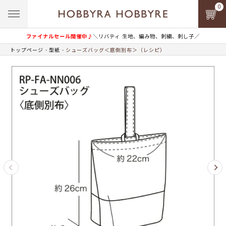
0
ファイナルセール開催中♪
＼リバティ 生地、編み物、刺繍、刺し子／
トップページ
型紙
シューズバッグ＜底側別布＞（レシピ）