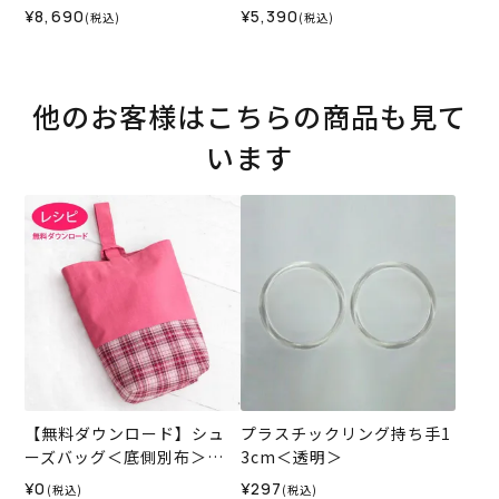
付き） （裏布と別布が同じ
と中袋が同じ生地）（持ち
¥8,690
¥5,390
(税込)
(税込)
生地） （バッグ本体・持ち
手 共布）（バッグ底側
手 スラブコットン）＜お
布・持ち手 スラブコット
仕立て代＞
ン）＜お仕立て代＞
他のお客様はこちらの商品も見て
います
【無料ダウンロード】シュ
プラスチックリング持ち手1
ーズバッグ＜底側別布＞
3cm＜透明＞
（レシピ）
¥0
¥297
(税込)
(税込)