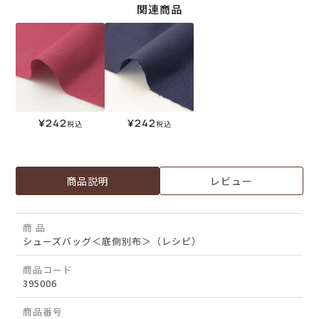
関連商品
¥
242
¥
242
税込
税込
商品説明
レビュー
商 品
シューズバッグ＜底側別布＞（レシピ）
商品コード
395006
商品番号