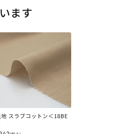
います
生地 スラブコットン＜18BE
＞
242
(税込)