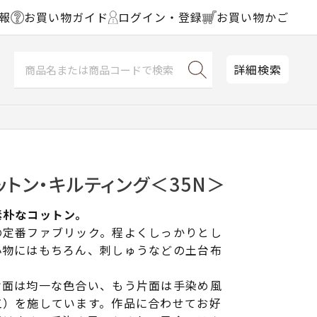
報
お買い物ガイド
ログイン・登録
お買い物かご
詳細検索
ットン・キルティング＜35N＞
素朴なコットン。
の定番ファブリック。程よくしっかりとし
小物にはもちろん、刺しゅうなどの土台布
片面は均一な色合い、もう片面は手染め風
工）を施しています。作品に合わせてお好