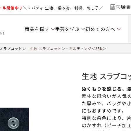
店舗情
ール開催中♪
＼リバティ 生地、編み物、刺繍、刺し子／
商品を探す
手芸を学ぶ
初めての方へ
料！
 スラブコットン
生地 スラブコットン・キルティング＜35N＞
生地 スラブコ
ぬくもりを感じる、
素朴な風合いが人気
た厚みで、バッグや
にもおすすめです。
特別な染色により、
のかすれ（ピーチ加