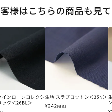
お客様はこちらの商品も見て
ァインローンコレクシ
生地 スラブコットン＜35N＞
ラック＜26BL＞
¥242
(税込)
¥
込)