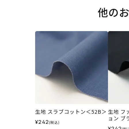
他の
生地 スラブコットン＜52B＞
生地 フ
ョン ブ
¥242
(税込)
¥242
(税