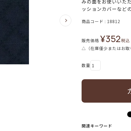
みの面をお使いいた
ッションカバーなど
商品コード
18812
¥
352
販売価格
税込
△（在庫僅少またはお取
関連キーワード