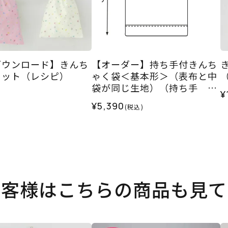
ダウンロード】きんち
【オーダー】持ち手付きんち
セット（レシピ）
ゃく袋＜基本形＞（表布と中
袋が同じ生地）（持ち手 共
¥
布）（バッグ底側布・持ち
¥5,390
(税込)
手 スラブコットン）＜お仕
立て代＞
お客様はこちらの商品も見て