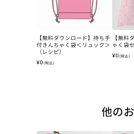
【無料ダウンロード】持ち手
【無料
付きんちゃく袋＜リュック＞
ゃく袋
（レシピ）
¥0
(税込)
¥0
(税込)
他の