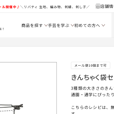
店舗情
ール開催中♪
＼リバティ 生地、編み物、刺繍、刺し子／
商品を探す
手芸を学ぶ
初めての方へ
料！
メール便10個まで可
きんちゃく袋セ
3種類の大きさのき
通園・通学にぴった
こちらのレシピは、無
す。