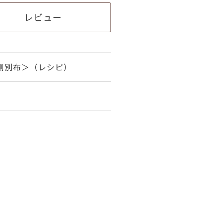
レビュー
側別布＞（レシピ）
。