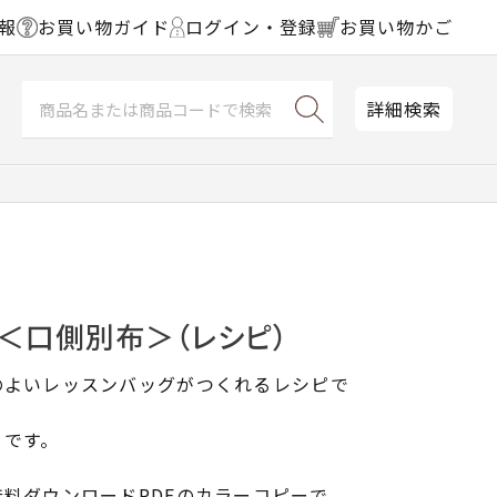
報
お買い物ガイド
ログイン・登録
お買い物かご
詳細検索
＜口側別布＞（レシピ）
のよいレッスンバッグがつくれるレシピで
りです。
料ダウンロードPDFのカラーコピーで