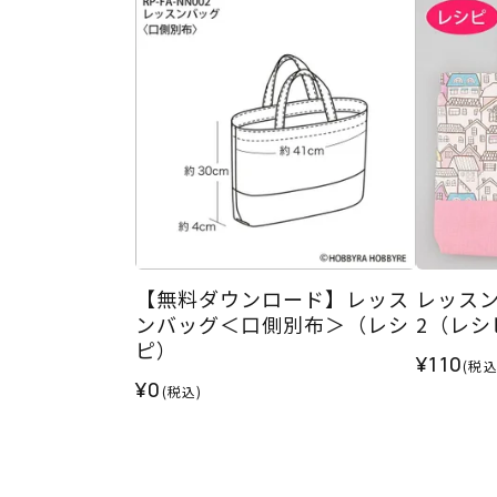
【無料ダウンロード】レッス
レッス
ンバッグ＜口側別布＞（レシ
2（レシ
ピ）
¥110
(税込
¥0
(税込)