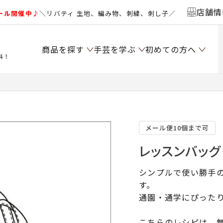
店舗情
ール開催中♪
＼リバティ 生地、編み物、刺繍、刺し子／
商品を探す
手芸を学ぶ
初めての方へ
料！
メール便10個まで可
レッスンバッグ
シンプルで使い勝手
す。
通園・通学にぴった
こちらのレシピは、無