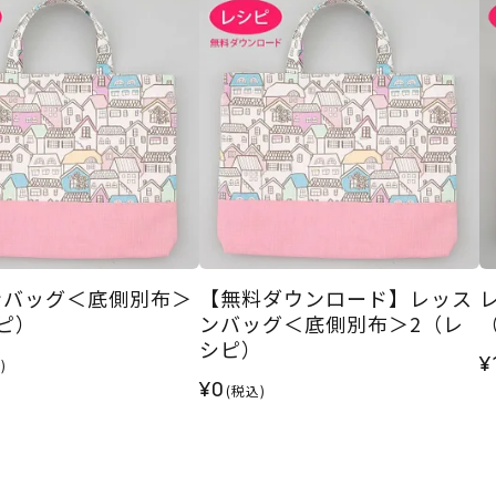
ンバッグ＜底側別布＞
【無料ダウンロード】レッス
ピ）
ンバッグ＜底側別布＞2（レ
シピ）
¥
)
¥0
(税込)