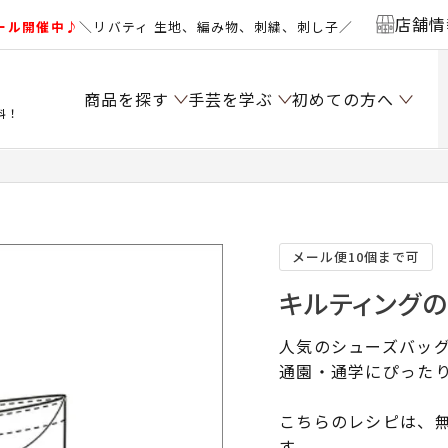
店舗情
ール開催中♪
＼リバティ 生地、編み物、刺繍、刺し子／
商品を探す
手芸を学ぶ
初めての方へ
料！
メール便10個まで可
キルティングの
人気のシューズバッ
通園・通学にぴった
こちらのレシピは、無
す。