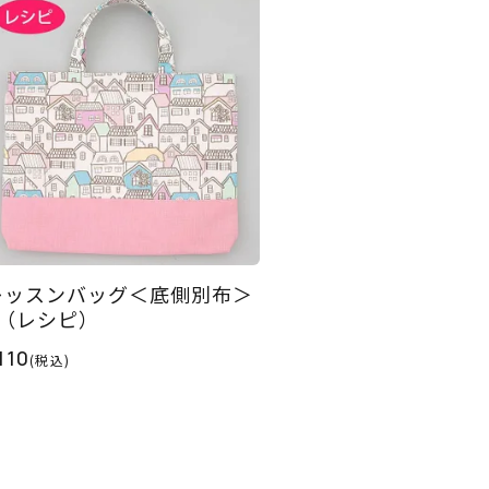
レッスンバッグ＜底側別布＞
2（レシピ）
110
(税込)