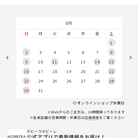
8月
土
日
月
火
水
木
金
土
5
1
2
2
3
4
5
6
7
8
9
9
10
11
12
13
14
15
6
16
17
18
19
20
21
22
23
24
25
26
27
28
29
30
31
オンラインショップ休業日
※Webからのご注文は、24時間承っております
※各実店舗の営業時間・休業日は
店舗情報
をご覧ください
ホビーラホビーレ
公式アプリで最新情報をお届け！