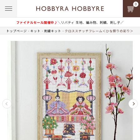
0
ファイナルセール開催中♪
＼リバティ 生地、編み物、刺繍、刺し子／
トップページ
キット
刺繍キット
クロスステッチフレーム＜ひな祭りの彩り＞