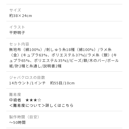
サイズ
約38×24cm
イラスト
平野明子
セット内容
無地布（綿100%）/刺しゅう糸18種（綿100%）/ラメ糸
〈金〉(キュプラ63%、ポリエステル37%)/ラメ糸〈銀〉(キ
ュプラ65%、ポリエステル35%)/ビーズ/額/木のバー/ボール
紙/針2種と糸通し/説明書2種
ジャバクロスの目数
14カウント/1インチ 約55目/10cm
難易度
中級者 ★★★☆
＜難易度について＞詳しくはこちら
製作時間（目安）
～50時間