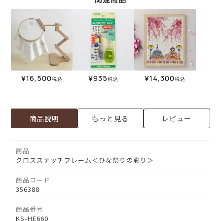
¥
16,500
¥
935
¥
14,300
税込
税込
税込
商品説明
もっと見る
レビュー
商品
クロスステッチフレーム＜ひな祭りの彩り＞
商品コード
356388
商品番号
KS-HE660