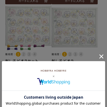
カートに入れる
カートに入れる
難易度：
難易度：
刺し子 ビオラセット
刺し子 ビオラ
メール便2個まで可
メール便6個まで可
和泉木綿(さらし)使用
和泉木綿(さらし)使用
¥
2,112
¥
572
税込
税込
カートに入れる
カートに入れる