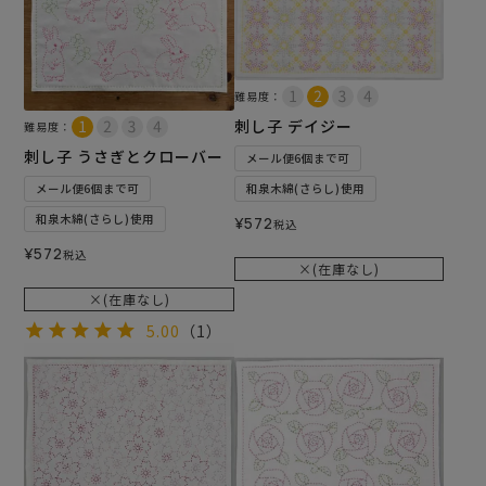
難易度：
刺し子 デイジー
難易度：
刺し子 うさぎとクローバー
メール便6個まで可
メール便6個まで可
和泉木綿(さらし)使用
和泉木綿(さらし)使用
¥
572
税込
¥
572
税込
×(在庫なし)
×(在庫なし)
5.00
（1）