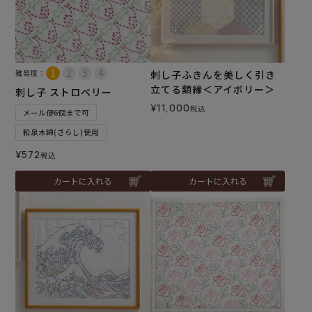
難易度：
刺し子ふきんを美しく引き
立てる額縁＜アイボリー＞
刺し子 ストロベリー
¥
11,000
税込
メール便6個まで可
和泉木綿(さらし)使用
¥
572
税込
カートに入れる
カートに入れる