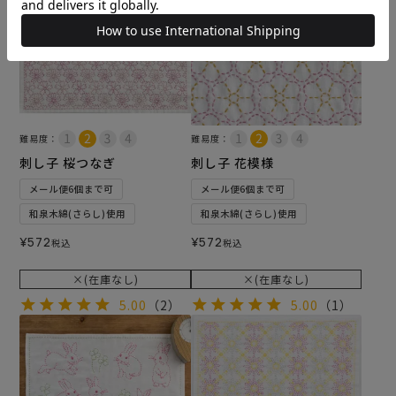
難易度：
難易度：
刺し子 桜つなぎ
刺し子 花模様
メール便6個まで可
メール便6個まで可
和泉木綿(さらし)使用
和泉木綿(さらし)使用
¥
572
¥
572
税込
税込
×(在庫なし)
×(在庫なし)
5.00
（2）
5.00
（1）