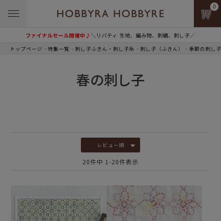
0
ファイナルセール開催中♪
＼リバティ 生地、編み物、刺繍、刺し子／
トップページ
特集一覧
刺し子ふきん・刺し子糸
刺し子（ふきん）
季節の刺し
春の刺し子
レビュー順
20
件中
1
-
20
件表示