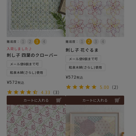
難易度：
難易度：
入荷しました♪
刺し子 花ぐるま
刺し子 四葉のクローバー
メール便6個まで可
メール便6個まで可
和泉木綿(さらし)使用
和泉木綿(さらし)使用
¥
572
税込
¥
572
税込
5.00
（2）
4.33
（3）
カートに入れる
カートに入れる