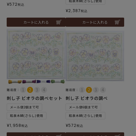
和泉木綿(さらし)使用
¥
572
税込
¥
2,387
税込
カートに入れる
カートに入れる
難易度：
難易度：
刺し子 ビオラの調べセット
刺し子 ビオラの調べ
メール便2個まで可
メール便6個まで可
和泉木綿(さらし)使用
和泉木綿(さらし)使用
¥
1,958
¥
572
税込
税込