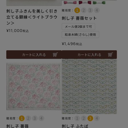
刺し子ふきんを美しく引き
難易度：
立てる額縁＜ライトブラウ
刺し子 薔薇セット
ン＞
メール便2個まで可
¥
11,000
税込
和泉木綿(さらし)使用
¥
1,496
税込
カートに入れる
カートに入れる
難易度：
難易度：
刺し子 薔薇
刺し子 ふたば