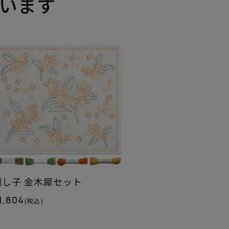
います
刺し子 金木犀セット
1,804
(税込)