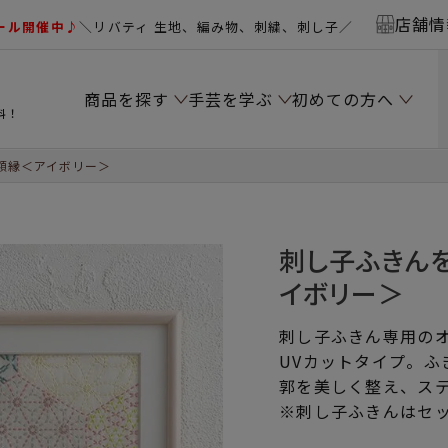
店舗情
ール開催中♪
＼リバティ 生地、編み物、刺繍、刺し子／
商品を探す
手芸を学ぶ
初めての方へ
料！
額縁＜アイボリー＞
刺し子ふきん
イボリー＞
刺し子ふきん専用の
UVカットタイプ。ふ
郭を美しく整え、ス
※刺し子ふきんはセ