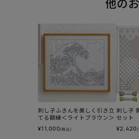
他の
刺し子ふきんを美しく引き立
刺し子
てる額縁＜ライトブラウン＞
セット
¥11,000
¥2,420
(税込)