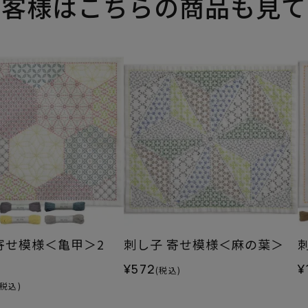
お客様はこちらの商品も見て
 寄せ模様＜亀甲＞2
刺し子 寄せ模様＜麻の葉＞
¥572
¥
(税込)
(税込)