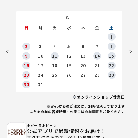
8月
土
日
月
火
水
木
金
土
5
1
2
2
3
4
5
6
7
8
9
9
10
11
12
13
14
15
6
16
17
18
19
20
21
22
23
24
25
26
27
28
29
30
31
オンラインショップ休業日
※Webからのご注文は、24時間承っております
※各実店舗の営業時間・休業日は
店舗情報
をご覧ください
ホビーラホビーレ
公式アプリで最新情報をお届け！
サクサク見られて、楽しいお買い物♪