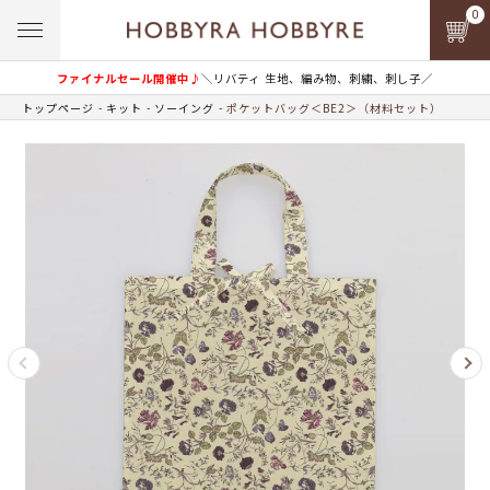
0
ファイナルセール開催中♪
＼リバティ 生地、編み物、刺繍、刺し子／
トップページ
キット
ソーイング
ポケットバッグ＜BE2＞（材料セット）