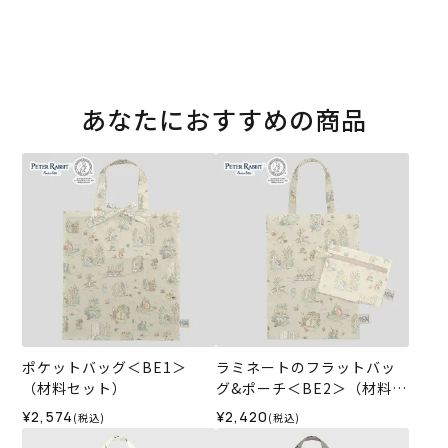
あなたにおすすめの商品
ポケットバッグ＜BE1＞
ラミネートのフラットバッ
（材料セット）
グ&ポーチ＜BE2＞（材料セ
ット）
¥2,574
¥2,420
(税込)
(税込)