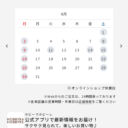
8月
土
日
月
火
水
木
金
土
5
1
2
2
3
4
5
6
7
8
9
9
10
11
12
13
14
15
6
16
17
18
19
20
21
22
23
24
25
26
27
28
29
30
31
オンラインショップ休業日
※Webからのご注文は、24時間承っております
※各実店舗の営業時間・休業日は
店舗情報
をご覧ください
ホビーラホビーレ
公式アプリで最新情報をお届け！
サクサク見られて、楽しいお買い物♪