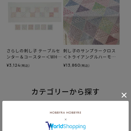
さらしの刺し子 テーブルセ
刺し子のサンプラークロス
ンター＆コースター＜WH1
＜トライアングルハーモニ
＞（材料セット）
ー＞
¥3,124
¥13,860
(税込)
(税込)
カテゴリーから探す
生地
キット