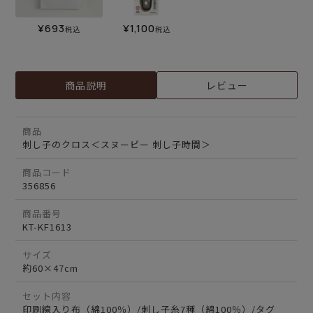
¥
693
¥
1,100
税込
税込
商品説明
レビュー
商品
刺し子のクロス＜スヌーピー 刺し子時間＞
商品コード
356856
商品番号
KT-KF1613
サイズ
約60×47cm
セット内容
印刷線入り布（綿100％）/刺し子糸7種（綿100％）/タグ