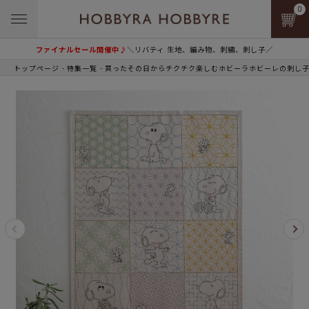
0
ファイナルセール開催中♪
＼リバティ 生地、編み物、刺繍、刺し子／
トップページ
特集一覧
買ったその日からチクチク楽しむホビーラホビーレの刺し