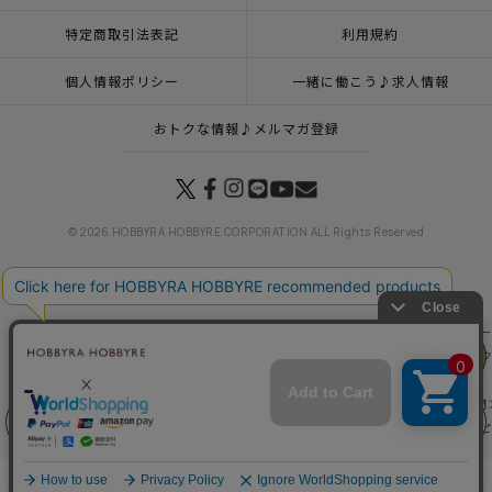
特定商取引法表記
利用規約
個人情報ポリシー
一緒に働こう♪求人情報
おトクな情報♪メルマガ登録
© 2026 HOBBYRA HOBBYRE CORPORATION ALL Rights Reserved
トップページ
特集一覧
SNOOPY SASHIKOコレクション
刺し子のクロス＜スヌー
リリヤン
トップページ
カテゴリー
すてきにハンドメイド掲載♪刺し子アイテム
刺し子のク
フェア
トップページ
登録
刺し子のクロス＜スヌーピー 刺し子時間＞
トップページ
キット
新商品 キット一覧
刺し子のクロス＜スヌーピー 刺し子時間
トップページ
キット
ステッチクロス・モチーフクロス
刺し子のクロス＜スヌーピ
前に戻る
上に戻る
トップページ
インテリア・飾り
刺し子のクロス＜スヌーピー 刺し子時間＞
トップページ
商品
マンスリープレス7月号掲載商品
SNOOPY and Friends ～秋