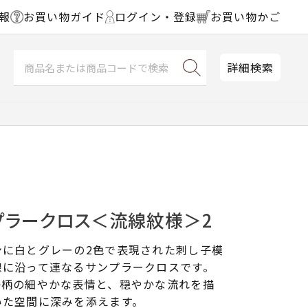
報
お買い物ガイド
ログイン・登録
お買い物かご
詳細検索
プラークロス＜流線紋様＞2
ンに白とグレーの2色で表現された刺し子模
線に沿って連なるサンプラークロスです。
子柄の細やかな表情と、穏やかな流れを描
いた空間に深みを添えます。