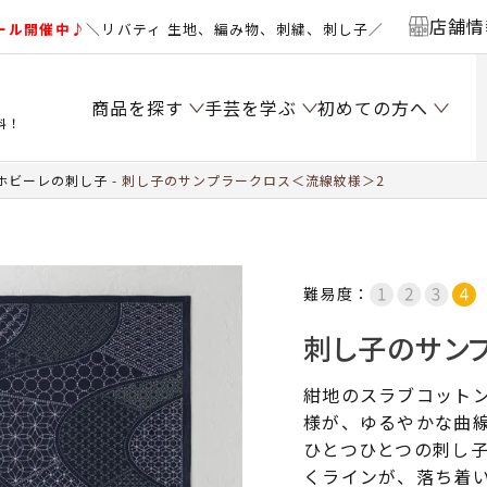
店舗情
ール開催中♪
＼リバティ 生地、編み物、刺繍、刺し子／
商品を探す
手芸を学ぶ
初めての方へ
料！
ホビーレの刺し子
刺し子のサンプラークロス＜流線紋様＞2
難易度：
刺し子のサン
紺地のスラブコット
様が、ゆるやかな曲
ひとつひとつの刺し
くラインが、落ち着