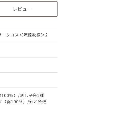
レビュー
ラークロス＜流線紋様＞2
100％）/刺し子糸2種
グ（綿100％）/針と糸通