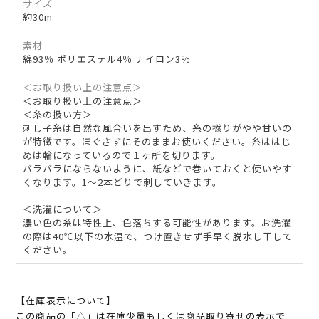
サイズ
約30m
素材
綿93％ ポリエステル4％ ナイロン3％
＜お取り扱い上の注意点＞
＜お取り扱い上の注意点＞
＜糸の扱い方＞
刺し子糸は自然な風合いを出すため、糸の撚りがやや甘いの
が特徴です。ほぐさずにそのままお使いください。糸ははじ
めは輪になっているので１ヶ所を切ります。
バラバラにならないように、紙などで巻いておくと使いやす
くなります。1～2本どりで刺していきます。
＜洗濯について＞
濃い色の糸は特性上、色落ちする可能性があります。お洗濯
の際は40℃以下の水温で、つけ置きせず手早く脱水し干して
ください。
【在庫表示について】
この商品の「△」は在庫少量もしくは商品取り寄せの表示で