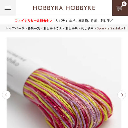
0
ファイナルセール開催中♪
＼リバティ 生地、編み物、刺繍、刺し子／
トップページ
特集一覧
刺し子ふきん・刺し子糸
刺し子糸
Sparkle Sashi