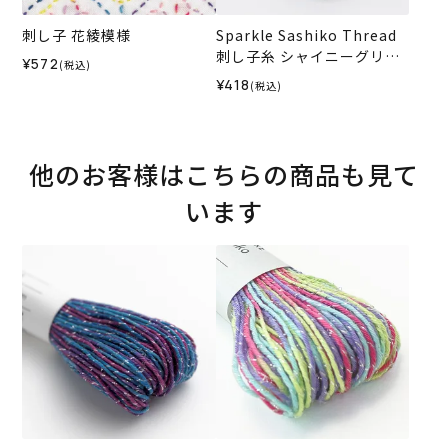
刺し子 花綾模様
Sparkle Sashiko Thread
刺し子糸 シャイニーグリー
¥572
(税込)
ン＜505＞
¥418
(税込)
他のお客様はこちらの商品も見て
います