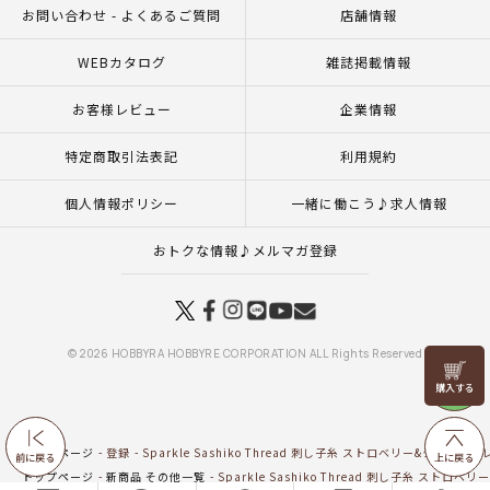
お問い合わせ - よくあるご質問
店舗情報
WEBカタログ
雑誌掲載情報
お客様レビュー
企業情報
特定商取引法表記
利用規約
個人情報ポリシー
一緒に働こう♪求人情報
おトクな情報♪メルマガ登録
© 2026 HOBBYRA HOBBYRE CORPORATION ALL Rights Reserved
リリヤン
フェア
トップページ
登録
Sparkle Sashiko Thread 刺し子糸 ストロベリー&クリーム
前に戻る
上に戻る
トップページ
新商品 その他一覧
Sparkle Sashiko Thread 刺し子糸 ストロ