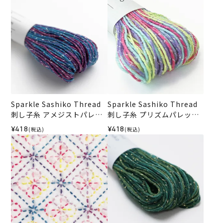
Sparkle Sashiko Thread
Sparkle Sashiko Thread
刺し子糸 アメジストパレッ
刺し子糸 プリズムパレット
ト＜553＞
＜551＞
¥418
¥418
(税込)
(税込)