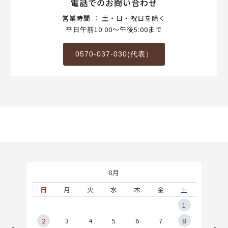
電話でのお問い合わせ
営業時間 ： 土・日・祝日を除く
平日午前10:00～午後5:00まで
0570-037-030(代表）
8月
土
日
月
火
水
木
金
土
5
1
2
2
3
4
5
6
7
8