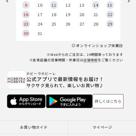
9
9
10
11
12
13
14
15
6
16
17
18
19
20
21
22
23
24
25
26
27
28
29
30
31
オンラインショップ休業日
※Webからのご注文は、24時間承っております
※各実店舗の営業時間・休業日は
店舗情報
をご覧ください
ホビーラホビーレ
公式アプリで最新情報をお届け！
サクサク見られて、楽しいお買い物♪
詳しくはこちら
お買い物ガイド
マイページ