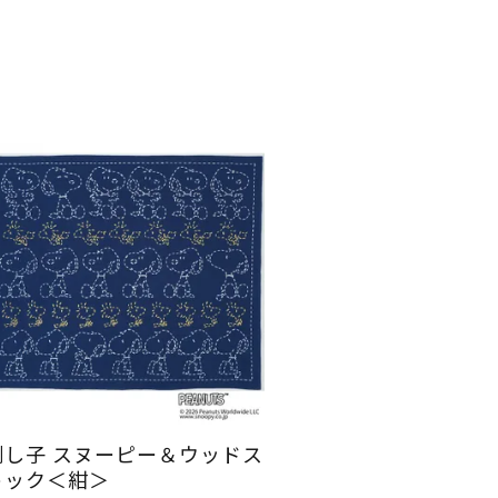
刺し子 スヌーピー＆ウッドス
トック＜紺＞