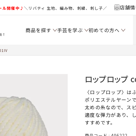
店舗情
ール開催中♪
＼リバティ 生地、編み物、刺繍、刺し子／
商品を探す
手芸を学ぶ
初めての方へ
料！
1IV
ロップロップ co
〈ロップロップ〉は
ポリエステルヤーン
太めの糸なので、ス
適度な弾力があり、
すすめです。
商品コード
406222