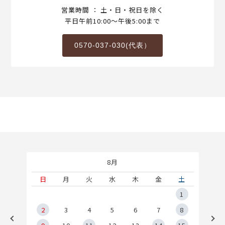
営業時間 ： 土・日・祝日を除く
平日午前10:00～午後5:00まで
0570-037-030(代表）
8月
土
日
月
火
水
木
金
土
5
1
2
2
3
4
5
6
7
8