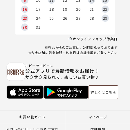
9
9
10
11
12
13
14
15
6
16
17
18
19
20
21
22
23
24
25
26
27
28
29
30
31
オンラインショップ休業日
※Webからのご注文は、24時間承っております
※各実店舗の営業時間・休業日は
店舗情報
をご覧ください
ホビーラホビーレ
公式アプリで最新情報をお届け！
サクサク見られて、楽しいお買い物♪
詳しくはこちら
お買い物ガイド
マイページ
お問い合わせ - よくあるご質問
店舗情報