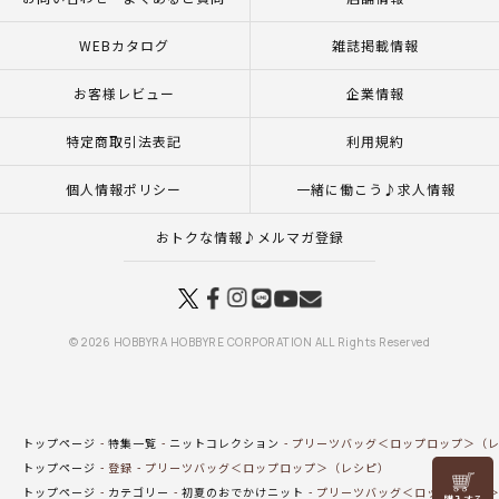
WEBカタログ
雑誌掲載情報
お客様レビュー
企業情報
特定商取引法表記
利用規約
個人情報ポリシー
一緒に働こう♪求人情報
おトクな情報♪メルマガ登録
© 2026 HOBBYRA HOBBYRE CORPORATION ALL Rights Reserved
トップページ
特集一覧
ニットコレクション
プリーツバッグ＜ロップロップ＞（
トップページ
登録
プリーツバッグ＜ロップロップ＞（レシピ）
リリヤン
トップページ
カテゴリー
初夏のおでかけニット
プリーツバッグ＜ロップロップ