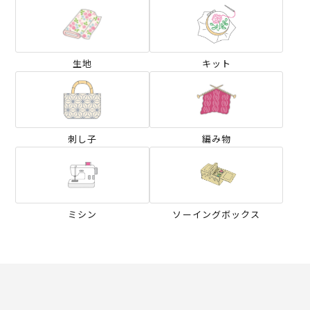
生地
キット
刺し子
編み物
ミシン
ソーイングボックス