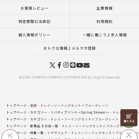
お客様レビュー
企業情報
特定商取引法表記
利用規約
個人情報ポリシー
一緒に働こう♪求人情報
おトクな情報♪メルマガ登録
© 2026 HOBBYRA HOBBYRE CORPORATION ALL Rights Reserved
トップページ
登録
トレミーソーイングセット＜ブルーグレー＞
トップページ
カテゴリー
リバティプリント～Spring Shower～
トレミーソーイ
リリヤン
トップページ
カテゴリー
トレミーソーイングセット＜ブルーグレー＞
フェア
トップページ
新商品 その他一覧
トレミーソーイングセット＜ブルーグレー＞
トップページ
特集一覧
ミササフェア
トレミーソーイングセット＜ブルーグレー