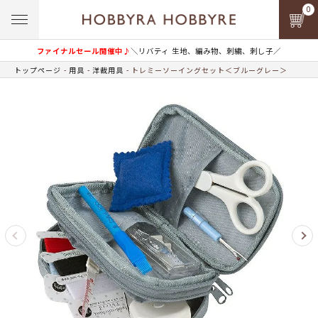
0
ファイナルセール開催中♪
＼リバティ 生地、編み物、刺繍、刺し子／
トップページ
用具
洋裁用具
トレミーソーイングセット＜ブルーグレー＞