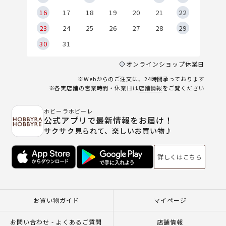
6
16
17
18
19
20
21
22
23
24
25
26
27
28
29
30
31
オンラインショップ休業日
※Webからのご注文は、24時間承っております
※各実店舗の営業時間・休業日は
店舗情報
をご覧ください
ホビーラホビーレ
公式アプリで最新情報をお届け！
サクサク見られて、楽しいお買い物♪
詳しくはこちら
お買い物ガイド
マイページ
お問い合わせ - よくあるご質問
店舗情報