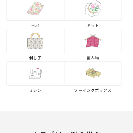
生地
キット
刺し子
編み物
ミシン
ソーイングボックス