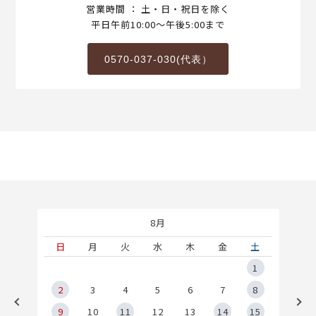
営業時間 ： 土・日・祝日を除く
平日午前10:00～午後5:00まで
0570-037-030(代表）
8月
土
日
月
火
水
木
金
土
5
1
2
2
3
4
5
6
7
8
9
9
10
11
12
13
14
15