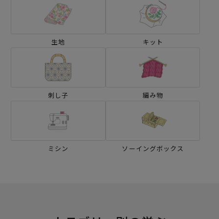
生地
キット
刺し子
編み物
ミシン
ソーイングボックス