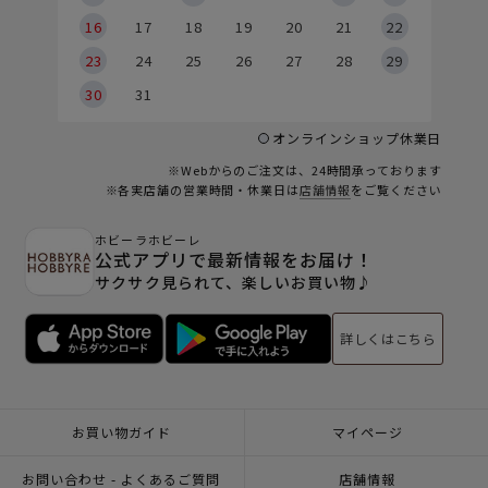
6
16
17
18
19
20
21
22
23
24
25
26
27
28
29
30
31
オンラインショップ休業日
※Webからのご注文は、24時間承っております
※各実店舗の営業時間・休業日は
店舗情報
をご覧ください
ホビーラホビーレ
公式アプリで最新情報をお届け！
サクサク見られて、楽しいお買い物♪
詳しくはこちら
お買い物ガイド
マイページ
お問い合わせ - よくあるご質問
店舗情報