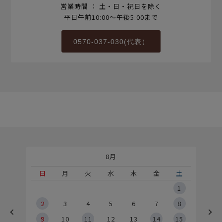
営業時間 ： 土・日・祝日を除く
平日午前10:00～午後5:00まで
0570-037-030(代表）
8月
土
日
月
火
水
木
金
土
5
1
2
2
3
4
5
6
7
8
9
9
10
11
12
13
14
15