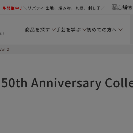
店舗情
ール開催中♪
＼リバティ 生地、編み物、刺繍、刺し子／
商品を探す
手芸を学ぶ
初めての方へ
料！
Vol.2
 50th Anniversary Coll