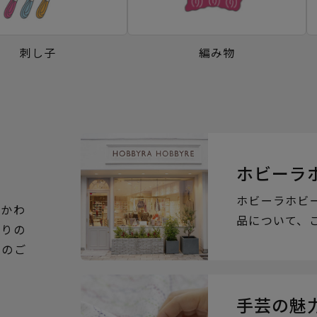
刺し子
編み物
ホビーラ
ホビーラホビ
るかわ
品について、
ぶりの
らのご
手芸の魅