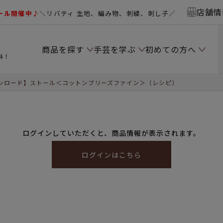
店舗情
ール開催中♪
＼リバティ 生地、編み物、刺繍、刺し子／
商品を探す
手芸を学ぶ
初めての方へ
料！
ンロード】ストール＜コットンブリーズファイン＞（レシピ）
ログインしていただくと、商品情報が表示されます。
ログインはこちら