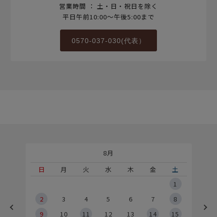
営業時間 ： 土・日・祝日を除く
平日午前10:00～午後5:00まで
0570-037-030(代表）
8月
土
日
月
火
水
木
金
土
5
1
2
2
3
4
5
6
7
8
9
9
10
11
12
13
14
15