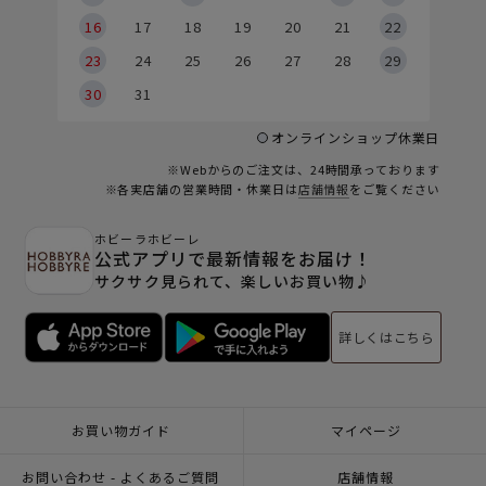
6
16
17
18
19
20
21
22
23
24
25
26
27
28
29
30
31
オンラインショップ休業日
※Webからのご注文は、24時間承っております
※各実店舗の営業時間・休業日は
店舗情報
をご覧ください
ホビーラホビーレ
公式アプリで最新情報をお届け！
サクサク見られて、楽しいお買い物♪
詳しくはこちら
お買い物ガイド
マイページ
お問い合わせ - よくあるご質問
店舗情報