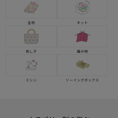
生地
キット
刺し子
編み物
ミシン
ソーイングボックス