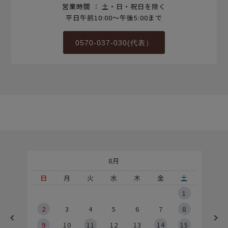
営業時間 ： 土・日・祝日を除く
平日午前10:00～午後5:00まで
0570-037-030(代表）
8月
土
日
月
火
水
木
金
土
5
1
2
2
3
4
5
6
7
8
9
9
10
11
12
13
14
15