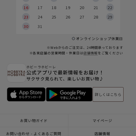
6
16
17
18
19
20
21
22
23
24
25
26
27
28
29
30
31
オンラインショップ休業日
※Webからのご注文は、24時間承っております
※各実店舗の営業時間・休業日は
店舗情報
をご覧ください
ホビーラホビーレ
公式アプリで最新情報をお届け！
サクサク見られて、楽しいお買い物♪
詳しくはこちら
お買い物ガイド
マイページ
お問い合わせ - よくあるご質問
店舗情報