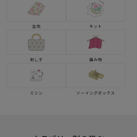
生地
キット
刺し子
編み物
ミシン
ソーイングボックス