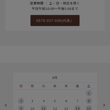
営業時間 ： 土・日・祝日を除く
平日午前10:00～午後5:00まで
0570-037-030(代表）
8月
土
日
月
火
水
木
金
土
5
1
2
2
3
4
5
6
7
8
9
9
10
11
12
13
14
15