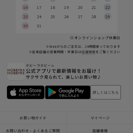
6
16
17
18
19
20
21
22
23
24
25
26
27
28
29
30
31
オンラインショップ休業日
※Webからのご注文は、24時間承っております
※各実店舗の営業時間・休業日は
店舗情報
をご覧ください
ホビーラホビーレ
公式アプリで最新情報をお届け！
サクサク見られて、楽しいお買い物♪
詳しくはこちら
お買い物ガイド
マイページ
お問い合わせ - よくあるご質問
店舗情報