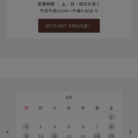
営業時間 ： 土・日・祝日を除く
平日午前10:00～午後5:00まで
0570-037-030(代表）
8月
土
日
月
火
水
木
金
土
5
1
2
2
3
4
5
6
7
8
9
9
10
11
12
13
14
15