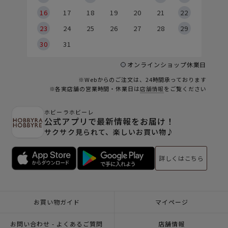
6
16
17
18
19
20
21
22
23
24
25
26
27
28
29
30
31
オンラインショップ休業日
※Webからのご注文は、24時間承っております
※各実店舗の営業時間・休業日は
店舗情報
をご覧ください
ホビーラホビーレ
公式アプリで最新情報をお届け！
サクサク見られて、楽しいお買い物♪
詳しくはこちら
お買い物ガイド
マイページ
お問い合わせ - よくあるご質問
店舗情報