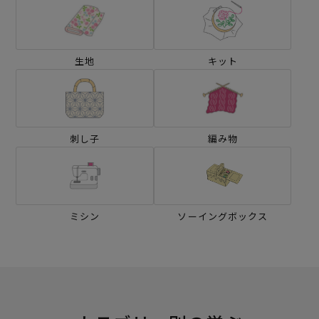
生地
キット
刺し子
編み物
ミシン
ソーイングボックス