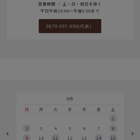
営業時間 ： 土・日・祝日を除く
平日午前10:00～午後5:00まで
0570-037-030(代表）
8月
土
日
月
火
水
木
金
土
5
1
2
2
3
4
5
6
7
8
9
9
10
11
12
13
14
15