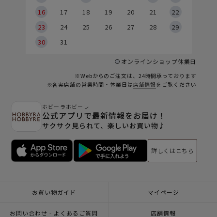
6
16
17
18
19
20
21
22
23
24
25
26
27
28
29
30
31
オンラインショップ休業日
※Webからのご注文は、24時間承っております
※各実店舗の営業時間・休業日は
店舗情報
をご覧ください
ホビーラホビーレ
公式アプリで最新情報をお届け！
サクサク見られて、楽しいお買い物♪
詳しくはこちら
お買い物ガイド
マイページ
お問い合わせ - よくあるご質問
店舗情報