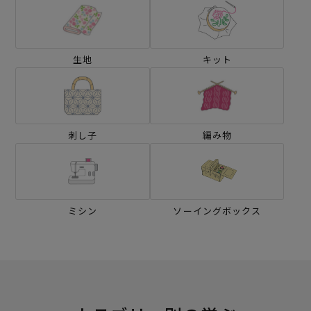
生地
キット
刺し子
編み物
ミシン
ソーイングボックス