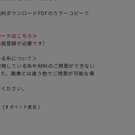
料ダウンロードPDFのカラーコピーで
ロードはこちら≫
会員登録が必要です）
いる糸について＞
使用している糸や材料のご用意ができない
また、画像とは違う色でご用意が可能な場
せください。
[
5
ポイント進呈 ]