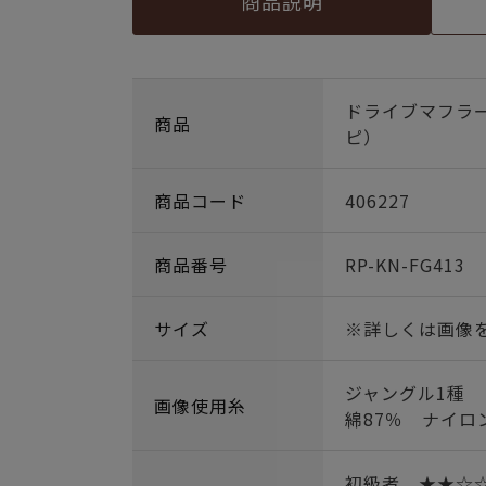
商品説明
ドライブマフラ
商品
ピ）
商品コード
406227
商品番号
RP-KN-FG413
サイズ
※詳しくは画像
ジャングル1種
画像使用糸
綿87％ ナイロ
初級者 ★★☆