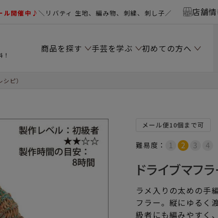
店舗情
ール開催中♪
＼リバティ 生地、編み物、刺繍、刺し子／
商品を探す
手芸を学ぶ
初めての方へ
料！
レシピ）
メール便10個まで可
難易度：
ドライブマフラ
ラメ入りの太めの手
フラー。縦にゆるく
級者にも編みやすく