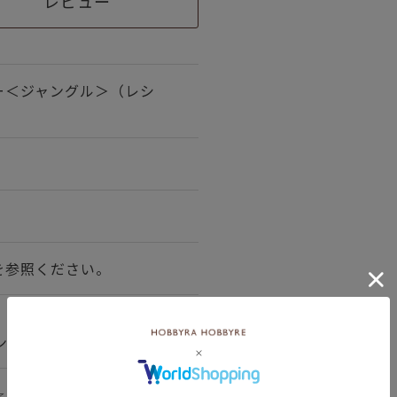
レビュー
ー＜ジャングル＞（レシ
を参照ください。
ン7％ ポリエステル6％
☆