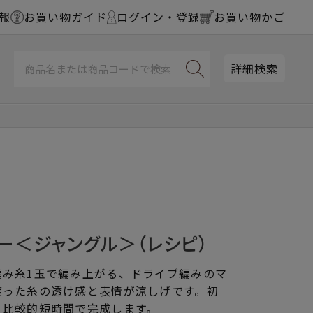
報
お買い物ガイド
ログイン・登録
お買い物かご
詳細検索
ー＜ジャングル＞（レシピ）
編み糸1玉で編み上がる、ドライブ編みのマ
渡った糸の透け感と表情が涼しげです。初
、比較的短時間で完成します。