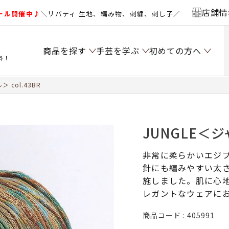
店舗情
ール開催中♪
＼リバティ 生地、編み物、刺繍、刺し子／
商品を探す
手芸を学ぶ
初めての方へ
料！
 col.43BR
JUNGLE＜ジャ
非常に柔らかいエジ
針にも編みやすい太
施しました。肌に心
レガントなウェアに
商品コード
405991