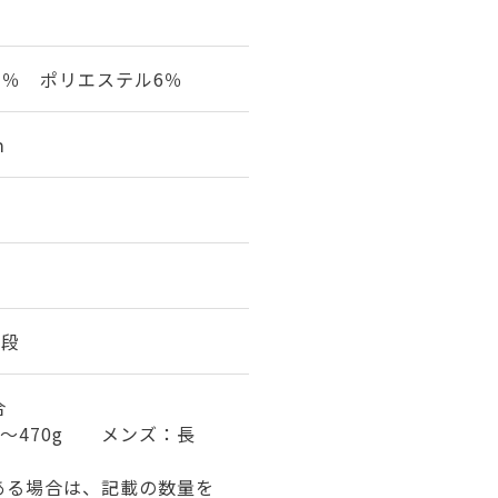
7％ ポリエステル6％
ｍ
8段
合
0～470g メンズ：長
ある場合は、記載の数量を