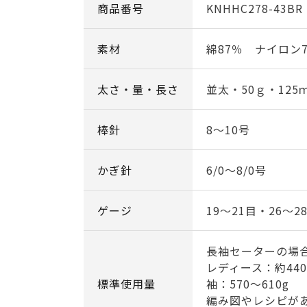
商品番号
KNHHC278-43BR
素材
綿87％ ナイロン
太さ・量・長さ
並太・50ｇ・125
棒針
8～10号
かぎ針
6/0～8/0号
ゲージ
19～21目・26～2
長袖セーターの場
レディース：約44
標準使用量
袖：570～610g
編み図やレシピが