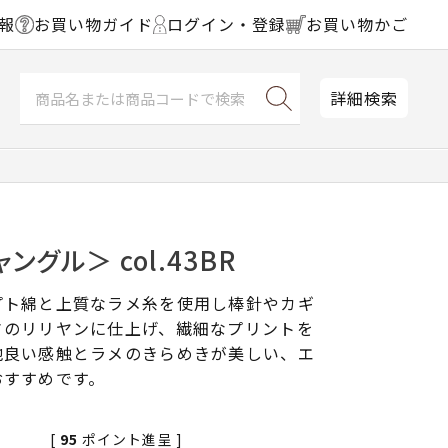
報
お買い物ガイド
ログイン・登録
お買い物かご
詳細検索
ングル＞ col.43BR
プト綿と上質なラメ糸を使用し棒針やカギ
さのリリヤンに仕上げ、繊細なプリントを
地良い感触とラメのきらめきが美しい、エ
おすすめです。
[
95
ポイント進呈 ]