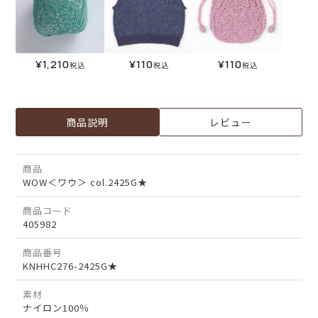
¥
1,210
¥
110
¥
110
税込
税込
税込
商品説明
レビュー
商品
WOW＜ワウ＞ col.2425G★
商品コード
405982
商品番号
KNHHC276-2425G★
素材
ナイロン100％