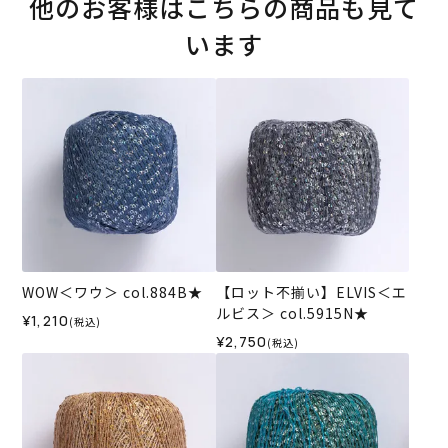
他のお客様はこちらの商品も見て
います
WOW＜ワウ＞ col.884B★
【ロット不揃い】ELVIS＜エ
ルビス＞ col.5915N★
¥1,210
(税込)
¥2,750
(税込)