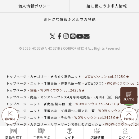
個人情報ポリシー
一緒に働こう♪求人情報
おトクな情報♪メルマガ登録
© 2026 HOBBYRA HOBBYRE CORPORATION ALL Rights Reserved
トップページ
カテゴリー
きらめく夏色ニット
WOW＜ワウ＞ col.2425G★
トップページ
ニット
手編み糸
春夏毛糸一覧
WOW(ワウ)
WOW＜ワウ＞ col.
トップページ
登録
WOW＜ワウ＞ col.2425G★
リリヤン
トップページ
商品
マンスリープレス4月号掲載商品
5月8日（金）発売の商品
W
フェア
トップページ
ニット
新商品 編み物一覧
WOW＜ワウ＞ col.2425G★
トップページ
ニット
手編み糸
＜極細～中細＞糸一覧
WOW＜ワウ＞ col.2425
トップページ
ニット
手編み糸
その他
WOW＜ワウ＞ col.2425G★
前に戻る
上に戻る
トップページ
カテゴリー
サマーヤーンで楽しむクロッシェ
WOW＜ワウ＞ col.2
トップページ
カテゴリー
初夏のおでかけニット
WOW＜ワウ＞ col.2425G★
商品を探す
手芸を学ぶ
ガイド
店舗情報
ログイン
トップページ
特集一覧
ニットコレクション
WOW＜ワウ＞ col.2425G★