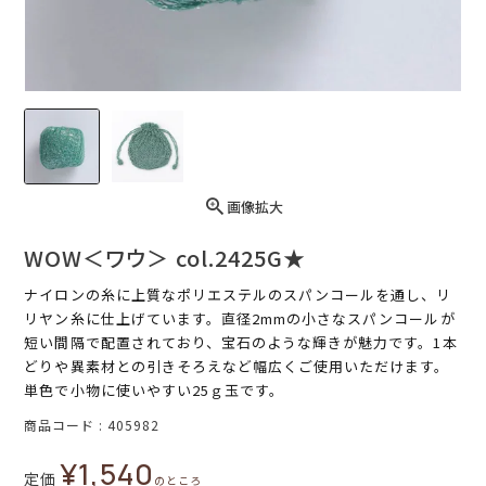
画像拡大
WOW＜ワウ＞ col.2425G★
ナイロンの糸に上質なポリエステルのスパンコールを通し、リ
リヤン糸に仕上げています。直径2mmの小さなスパンコールが
短い間隔で配置されており、宝石のような輝きが魅力です。1本
どりや異素材との引きそろえなど幅広くご使用いただけます。
単色で小物に使いやすい25ｇ玉です。
商品コード
405982
¥
1,540
定価
のところ