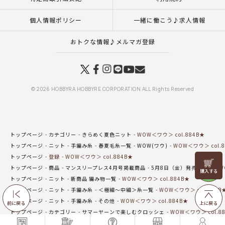
個人情報ポリシー
一緒に働こう♪求人情報
おトクな情報♪メルマガ登録
© 2026 HOBBYRA HOBBYRE CORPORATION ALL Rights Reserved
トップページ
カテゴリー
きらめく夏色ニット
WOW＜ワウ＞ col.884B★
トップページ
ニット
手編み糸
春夏毛糸一覧
WOW(ワウ)
WOW＜ワウ＞ col.8
トップページ
登録
WOW＜ワウ＞ col.884B★
リリヤン
トップページ
商品
マンスリープレス4月号掲載商品
5月8日（金）発売の商品
W
フェア
トップページ
ニット
新商品 編み物一覧
WOW＜ワウ＞ col.884B★
トップページ
ニット
手編み糸
＜極細～中細＞糸一覧
WOW＜ワウ＞ col.884B
トップページ
ニット
手編み糸
その他
WOW＜ワウ＞ col.884B★
前に戻る
上に戻る
トップページ
カテゴリー
サマーヤーンで楽しむクロッシェ
WOW＜ワウ＞ col.8
トップページ
カテゴリー
初夏のおでかけニット
WOW＜ワウ＞ col.884B★