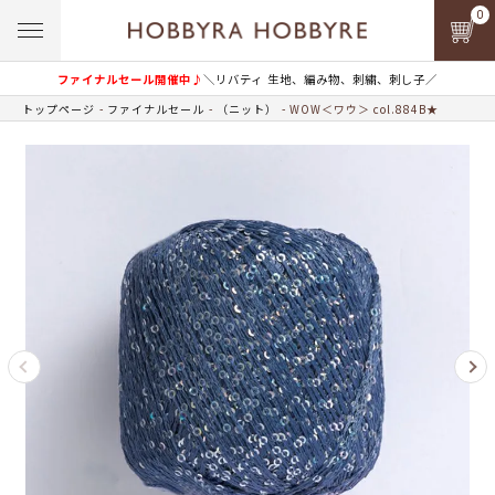
0
ファイナルセール開催中♪
＼リバティ 生地、編み物、刺繍、刺し子／
トップページ
ファイナルセール
（ニット）
WOW＜ワウ＞ col.884B★