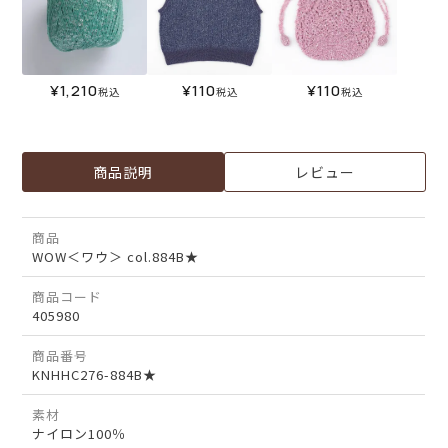
¥
1,210
¥
110
¥
110
税込
税込
税込
商品説明
レビュー
商品
WOW＜ワウ＞ col.884B★
商品コード
405980
商品番号
KNHHC276-884B★
素材
ナイロン100％