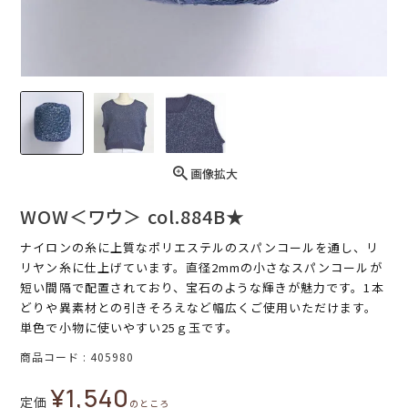
画像拡大
WOW＜ワウ＞ col.884B★
ナイロンの糸に上質なポリエステルのスパンコールを通し、リ
リヤン糸に仕上げています。直径2mmの小さなスパンコールが
短い間隔で配置されており、宝石のような輝きが魅力です。1本
どりや異素材との引きそろえなど幅広くご使用いただけます。
単色で小物に使いやすい25ｇ玉です。
商品コード
405980
¥
1,540
定価
のところ