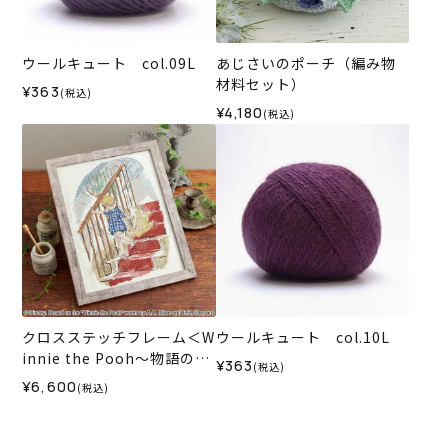
ウールキュート col.09L
あじさいのポーチ（編み物
材料セット）
¥363
(税込)
¥4,180
(税込)
クロスステッチフレーム＜W
ウールキュート col.10L
innie the Pooh～物語のは
¥363
(税込)
じまり～＞
¥6,600
(税込)