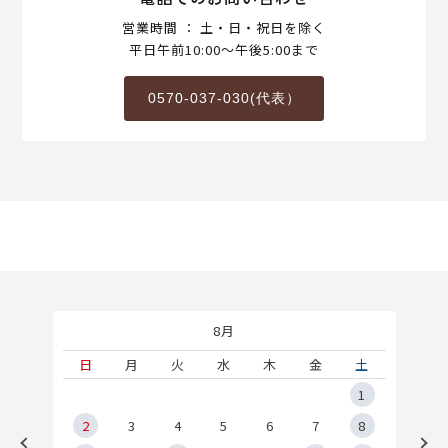
営業時間 ： 土・日・祝日を除く
平日午前10:00～午後5:00まで
0570-037-030(代表）
8月
土
日
月
火
水
木
金
土
5
1
2
2
3
4
5
6
7
8