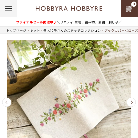
0
ファイナルセール開催中♪
＼リバティ 生地、編み物、刺繍、刺し子／
トップページ
キット
青木和子さんのステッチコレクション
ブックカバー＜ローズ