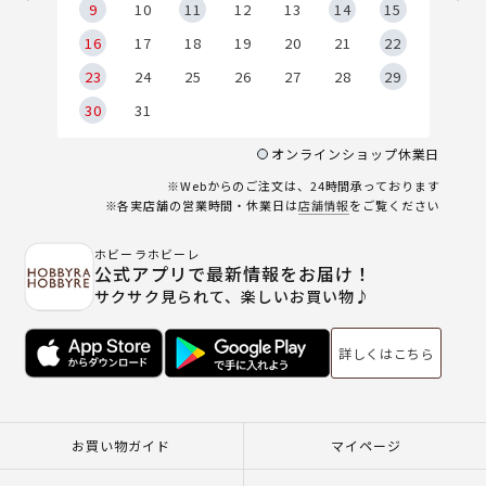
9
9
10
11
12
13
14
15
6
16
17
18
19
20
21
22
23
24
25
26
27
28
29
30
31
オンラインショップ休業日
※Webからのご注文は、24時間承っております
※各実店舗の営業時間・休業日は
店舗情報
をご覧ください
ホビーラホビーレ
公式アプリで最新情報をお届け！
サクサク見られて、楽しいお買い物♪
詳しくはこちら
お買い物ガイド
マイページ