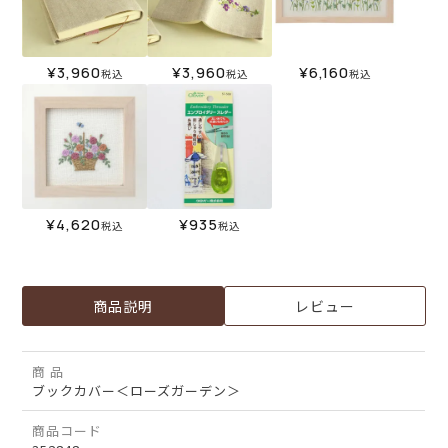
¥
3,960
¥
3,960
¥
6,160
税込
税込
税込
¥
4,620
¥
935
税込
税込
商品説明
レビュー
商 品
ブックカバー＜ローズガーデン＞
商品コード