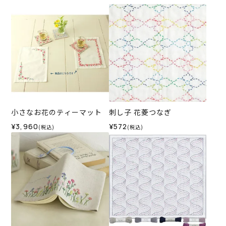
小さなお花のティーマット
刺し子 花菱つなぎ
¥3,960
¥572
(税込)
(税込)