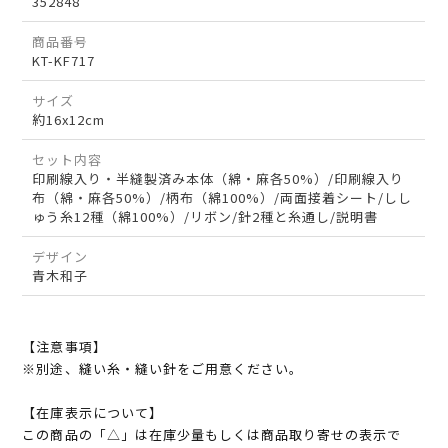
352848
商品番号
KT-KF717
サイズ
約16x12cm
セット内容
印刷線入り・半縫製済み本体（綿・麻各50%）/印刷線入り
布（綿・麻各50%）/柄布（綿100%）/両面接着シート/しし
ゅう糸12種（綿100%）/リボン/針2種と糸通し/説明書
デザイン
青木和子
【注意事項】
※別途、縫い糸・縫い針をご用意ください。
【在庫表示について】
この商品の「△」は在庫少量もしくは商品取り寄せの表示で