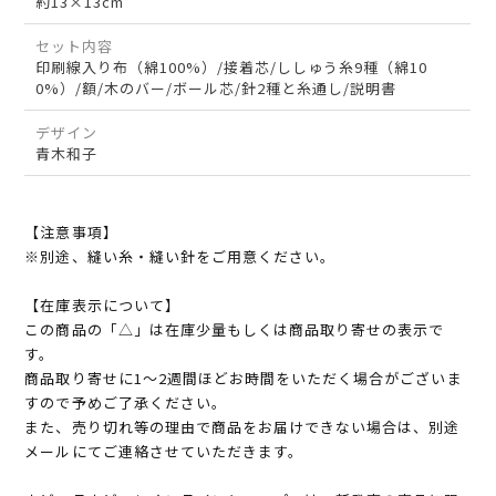
約13×13cm
セット内容
印刷線入り布（綿100%）/接着芯/ししゅう糸9種（綿10
0%）/額/木のバー/ボール芯/針2種と糸通し/説明書
デザイン
青木和子
【注意事項】
※別途、縫い糸・縫い針をご用意ください。
【在庫表示について】
この商品の「△」は在庫少量もしくは商品取り寄せの表示で
す。
商品取り寄せに1～2週間ほどお時間をいただく場合がございま
すので予めご了承ください。
また、売り切れ等の理由で商品をお届けできない場合は、別途
メールにてご連絡させていただきます。