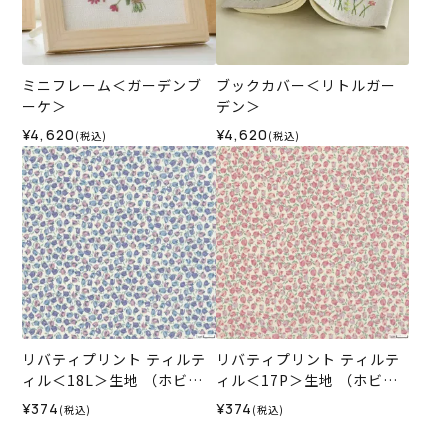
ミニフレーム＜ガーデンブ
ブックカバー＜リトルガー
ーケ＞
デン＞
¥4,620
¥4,620
(税込)
(税込)
リバティプリント ティルテ
リバティプリント ティルテ
ィル＜18L＞生地 （ホビー
ィル＜17P＞生地 （ホビー
ラホビーレオリジナル）202
ラホビーレオリジナル）202
¥374
¥374
(税込)
(税込)
6SS
6SS