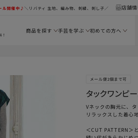
店舗情
ール開催中♪
＼リバティ 生地、編み物、刺繍、刺し子／
商品を探す
手芸を学ぶ
初めての方へ
料！
メール便2個まで可
タックワンピー
Vネックの胸元に、
リラックスした着心地
＜CUT PATTERN＞
縫い代があらかじめ