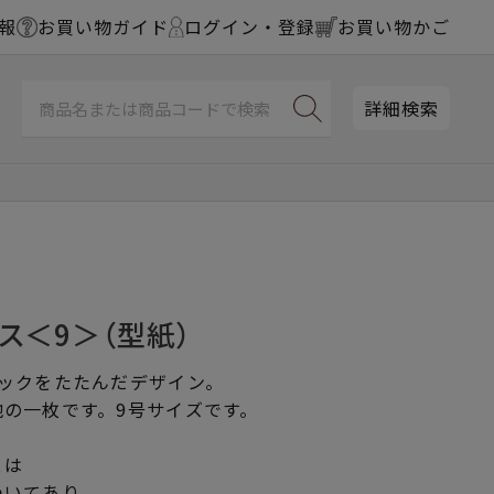
報
お買い物ガイド
ログイン・登録
お買い物かご
詳細検索
ス＜9＞（型紙）
タックをたたんだデザイン。
の一枚です。9号サイズです。
とは
ついてあり、