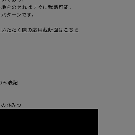
生地をのせればすぐに裁断可能。
るパターンです。
りいただく際の応用裁断図はこちら
m
m
のみ表記
ンのひみつ