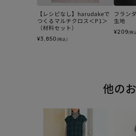
【レシピなし】harudakeで
フランダ
つくるマルチクロス＜P1＞
生地
（材料セット）
¥209
(税
¥3,850
(税込)
他の