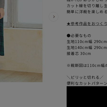
カット線を切り離し
簡単に洋裁を楽しめ
★参考作品をおつく
●必要なもの
生地110cm幅 290c
生地140cm幅 290c
接着芯 30cm
※裁断図は110cm幅
＼ピリッと切れる／
便利なカットパター