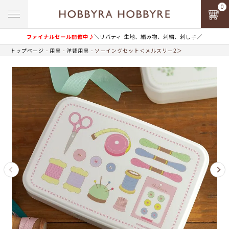
0
ファイナルセール開催中♪
＼リバティ 生地、編み物、刺繍、刺し子／
トップページ
用具
洋裁用具
ソーイングセット＜メルスリー2＞