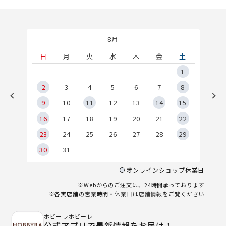
8月
土
日
月
火
水
木
金
土
5
1
2
2
3
4
5
6
7
8
9
9
10
11
12
13
14
15
6
16
17
18
19
20
21
22
23
24
25
26
27
28
29
30
31
オンラインショップ休業日
※Webからのご注文は、24時間承っております
※各実店舗の営業時間・休業日は
店舗情報
をご覧ください
ホビーラホビーレ
公式アプリで最新情報をお届け！