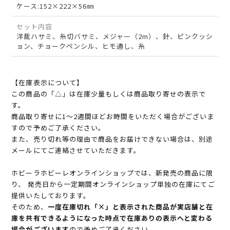
ケース:152×222×56㎜
セット内容
洋裁ハサミ、糸切バサミ、メジャー（2m）、針、ピンクッシ
ョン、チョークペンシル、ヒモ通し、糸
【在庫表示について】
この商品の「△」は在庫少量もしくは商品取り寄せの表示で
す。
商品取り寄せに1～2週間ほどお時間をいただく場合がございま
すので予めご了承ください。
また、売り切れ等の理由で商品をお届けできない場合は、別途
メールにてご連絡させていただきます。
ホビーラホビーレオンラインショップでは、新発売の商品に限
り、 発売日から一定期間オンラインショップ単独の在庫にてご
提供いたしております。
そのため、
一度在庫切れ「×」と表示された商品が実店舗と在
庫を共有できるようになった時点で在庫ありの表示へと変わる
場合がございます
ので予めご了承ください。