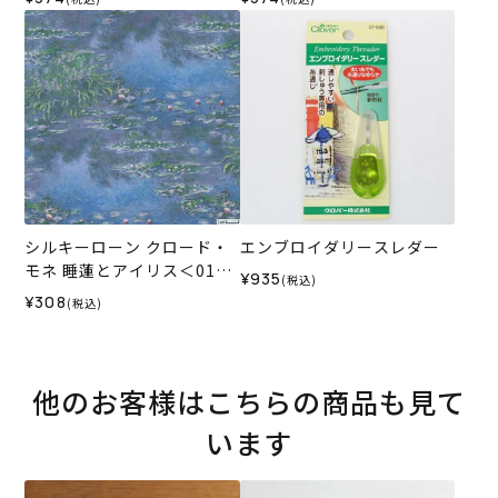
6SS
6SS
シルキーローン クロード・
エンブロイダリースレダー
モネ 睡蓮とアイリス＜01B
¥935
(税込)
＞生地 ホビーラホビーレデ
¥308
(税込)
ザインコレクション
他のお客様はこちらの商品も見て
います