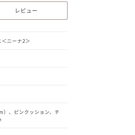
レビュー
ニ＜ニーナ2＞
5m）、ピンクッション、チ
糸