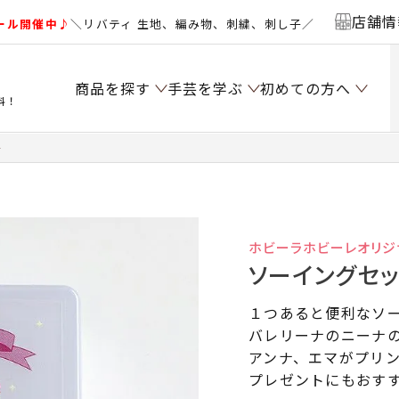
店舗情
ール開催中♪
＼リバティ 生地、編み物、刺繍、刺し子／
商品を探す
手芸を学ぶ
初めての方へ
料！
＞
ホビーラホビーレオリジ
ソーイングセッ
１つあると便利なソ
バレリーナのニーナ
アンナ、エマがプリ
プレゼントにもおす