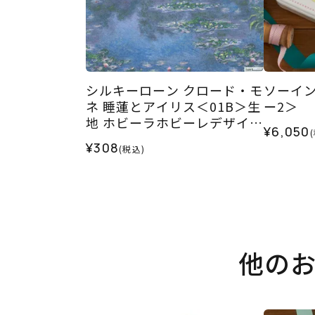
シルキーローン クロード・モ
ソーイ
ネ 睡蓮とアイリス＜01B＞生
ー2＞
地 ホビーラホビーレデザイン
¥6,050
コレクション
¥308
(税込)
他の