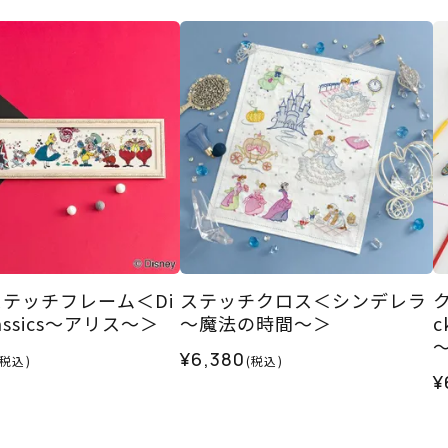
テッチフレーム＜Di
ステッチクロス＜シンデレラ
Classics～アリス～＞
～魔法の時間～＞
c
¥6,380
(税込)
(税込)
¥