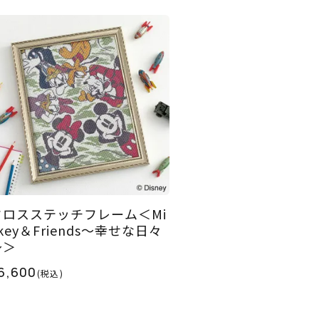
クロスステッチフレーム＜Mi
key＆Friends～幸せな日々
～＞
6,600
(税込)