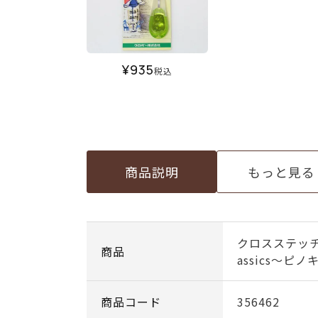
¥
935
税込
商品説明
もっと見る
クロスステッチミ
商品
assics～ピ
商品コード
356462