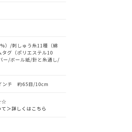
0%）/刺しゅう糸11種（綿
ームタグ（ポリエステル10
のバー/ボール紙/針と糸通し/
インチ 約65目/10cm
☆☆
いて＞詳しくはこちら