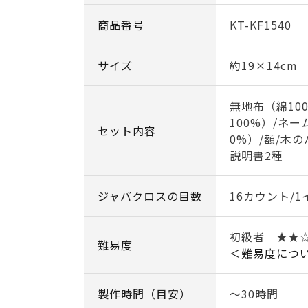
商品番号
KT-KF1540
サイズ
約19×14cm
無地布（綿10
100%）/ネ
セット内容
0%）/額/木
説明書2種
ジャバクロスの目数
16カウント/1
初級者 ★★
難易度
＜難易度につ
製作時間（目安）
～30時間