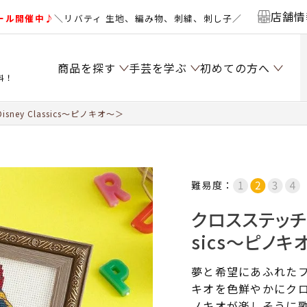
店舗情
ール開催中♪
＼リバティ 生地、編み物、刺繍、刺し子／
商品を探す
手芸を学ぶ
初めての方へ
料！
ey Classics～ピノキオ～＞
難易度：
クロスステッチミ
sics～ピノキ
夢と希望にあふれた
キオを色鮮やかにク
ノキオが楽しそうに