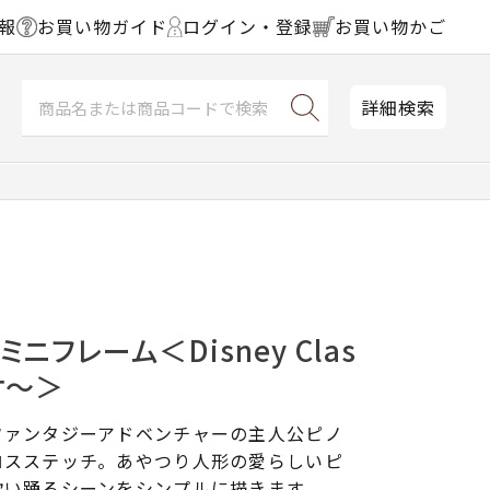
報
お買い物ガイド
ログイン・登録
お買い物かご
詳細検索
ニフレーム＜Disney Clas
オ～＞
ファンタジーアドベンチャーの主人公ピノ
ロスステッチ。あやつり人形の愛らしいピ
歌い踊るシーンをシンプルに描きます。