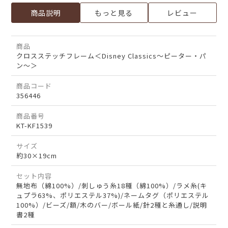
商品説明
もっと見る
レビュー
商品
クロスステッチフレーム＜Disney Classics～ピーター・パ
ン～＞
商品コード
356446
商品番号
KT-KF1539
サイズ
約30×19cm
セット内容
無地布（綿100%）/刺しゅう糸18種（綿100%）/ラメ糸(キ
ュプラ63%、ポリエステル37%)/ネームタグ（ポリエステル
100%）/ビーズ/額/木のバー/ボール紙/針2種と糸通し/説明
書2種