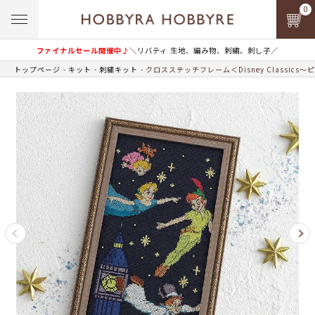
0
ファイナルセール開催中♪
＼リバティ 生地、編み物、刺繍、刺し子／
トップページ
キット
刺繍キット
クロスステッチフレーム＜Disney Classics