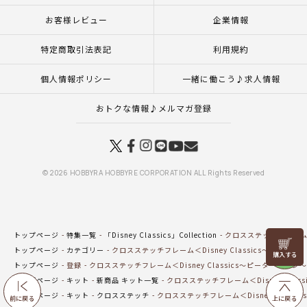
お客様レビュー
企業情報
特定商取引法表記
利用規約
個人情報ポリシー
一緒に働こう♪求人情報
おトクな情報♪メルマガ登録
© 2026 HOBBYRA HOBBYRE CORPORATION ALL Rights Reserved
トップページ
特集一覧
「Disney Classics」Collection
クロスステッチフレーム＜D
リリヤン
トップページ
カテゴリー
クロスステッチフレーム＜Disney Classics～ピーター
フェア
トップページ
登録
クロスステッチフレーム＜Disney Classics～ピーター・パン
トップページ
キット
新商品 キット一覧
クロスステッチフレーム＜Disney Clas
トップページ
キット
クロスステッチ
クロスステッチフレーム＜Disney Class
前に戻る
上に戻る