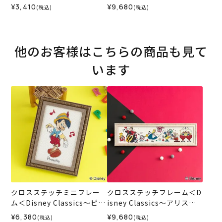
絵から～＞
＞
¥3,410
¥9,680
(税込)
(税込)
他のお客様はこちらの商品も見て
います
クロスステッチミニフレー
クロスステッチフレーム＜D
ム＜Disney Classics～ピノ
isney Classics～アリス～
キオ～＞
＞
¥6,380
¥9,680
(税込)
(税込)