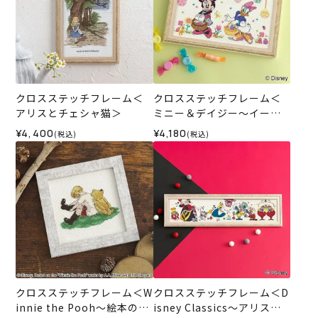
クロスステッチフレーム＜
クロスステッチフレーム＜
アリスとチェシャ猫＞
ミニー＆デイジー～イース
ター～＞
¥4,400
¥4,180
(税込)
(税込)
クロスステッチフレーム＜W
クロスステッチフレーム＜D
innie the Pooh～絵本の挿
isney Classics～アリス～