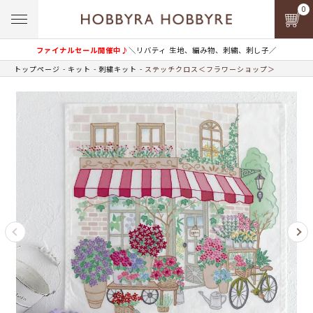
0
ファイナルセール開催中♪
＼リバティ 生地、編み物、刺繍、刺し子／
トップページ
キット
刺繍キット
ステッチクロス＜フラワーショップ＞