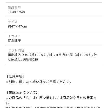
商品番号
KT-KF1240
サイズ
約47×47cm
イラスト
富丘珠子
セット内容
印刷線入り布（綿100%）/刺しゅう糸14種（綿100%）/針
と糸通し/説明書2種
【注意事項】
※別途、縫い糸・縫い針をご用意ください。
【在庫表示について】
この商品の「△」は在庫少量もしくは商品取り寄せの表示で
す。