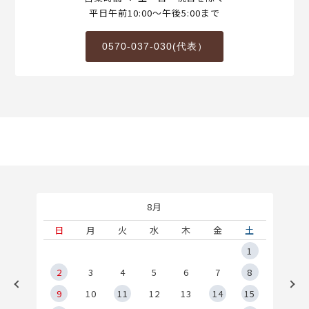
平日午前10:00～午後5:00まで
0570-037-030(代表）
8月
土
日
月
火
水
木
金
土
5
1
2
2
3
4
5
6
7
8
9
9
10
11
12
13
14
15