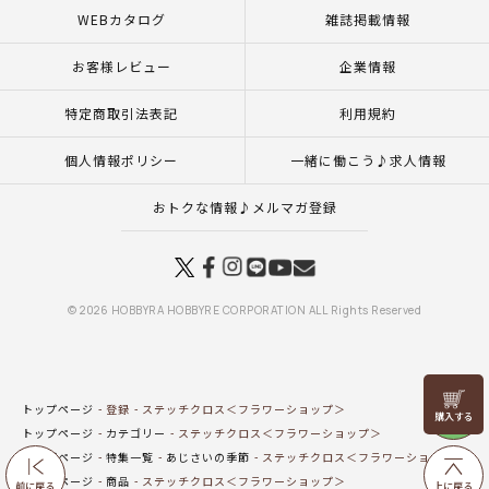
WEBカタログ
雑誌掲載情報
お客様レビュー
企業情報
特定商取引法表記
利用規約
個人情報ポリシー
一緒に働こう♪求人情報
おトクな情報♪メルマガ登録
© 2026 HOBBYRA HOBBYRE CORPORATION ALL Rights Reserved
リリヤン
トップページ
登録
ステッチクロス＜フラワーショップ＞
フェア
トップページ
カテゴリー
ステッチクロス＜フラワーショップ＞
トップページ
特集一覧
あじさいの季節
ステッチクロス＜フラワーショップ＞
トップページ
商品
ステッチクロス＜フラワーショップ＞
前に戻る
上に戻る