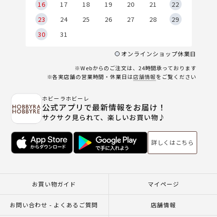
6
16
17
18
19
20
21
22
23
24
25
26
27
28
29
30
31
オンラインショップ休業日
※Webからのご注文は、24時間承っております
※各実店舗の営業時間・休業日は
店舗情報
をご覧ください
ホビーラホビーレ
公式アプリで最新情報をお届け！
サクサク見られて、楽しいお買い物♪
詳しくはこちら
お買い物ガイド
マイページ
お問い合わせ - よくあるご質問
店舗情報