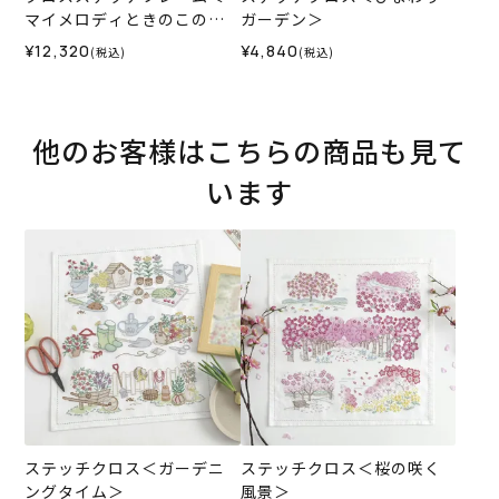
マイメロディときのこの森
ガーデン＞
＞
¥12,320
¥4,840
(税込)
(税込)
他のお客様はこちらの商品も見て
います
ステッチクロス＜ガーデニ
ステッチクロス＜桜の咲く
ングタイム＞
風景＞