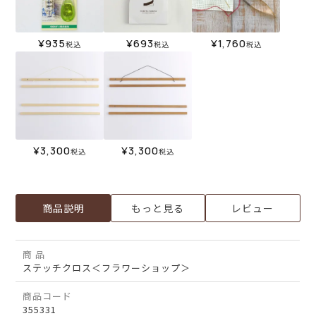
¥
935
¥
693
¥
1,760
税込
税込
税込
¥
3,300
¥
3,300
税込
税込
商品説明
もっと見る
レビュー
商 品
ステッチクロス＜フラワーショップ＞
商品コード
355331