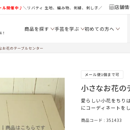
店舗情
ール開催中♪
＼リバティ 生地、編み物、刺繍、刺し子／
商品を探す
手芸を学ぶ
初めての方へ
料！
なお花のテーブルセンター
メール便1個まで可
小さなお花の
愛らしい小花をちり
にコーディネートを
商品コード
351433