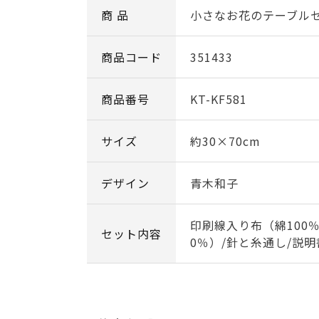
商 品
小さなお花のテーブル
商品コード
351433
商品番号
KT-KF581
サイズ
約30×70cm
デザイン
青木和子
印刷線入り布（綿100％
セット内容
0％）/針と糸通し/説明