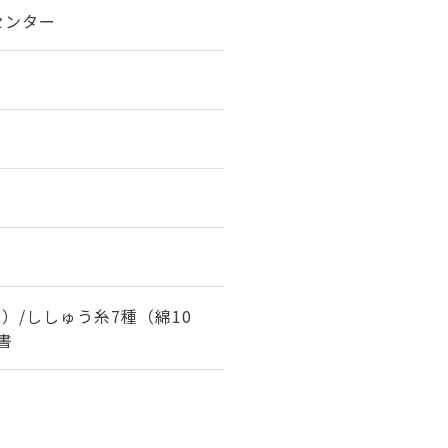
センター
）/ししゅう糸7種（綿10
書