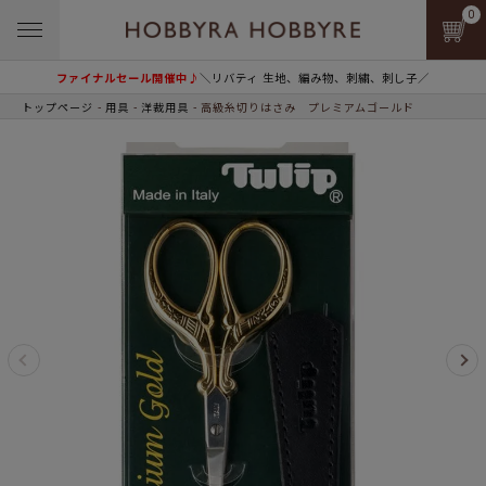
0
ファイナルセール開催中♪
＼リバティ 生地、編み物、刺繍、刺し子／
トップページ
用具
洋裁用具
高級糸切りはさみ プレミアムゴールド