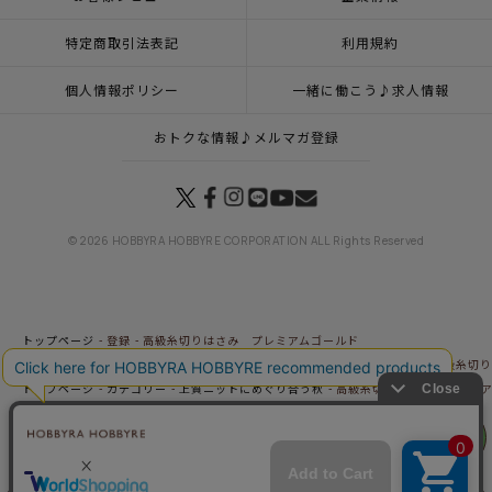
特定商取引法表記
利用規約
個人情報ポリシー
一緒に働こう♪求人情報
おトクな情報♪メルマガ登録
© 2026 HOBBYRA HOBBYRE CORPORATION ALL Rights Reserved
トップページ
登録
高級糸切りはさみ プレミアムゴールド
トップページ
カテゴリー
2月10日（火）発売の新商品＆おすすめ商品
高級糸切り
トップページ
カテゴリー
上質ニットにめぐり合う秋
高級糸切りはさみ プレミア
トップページ
新商品 その他一覧
高級糸切りはさみ プレミアムゴールド
リリヤン
トップページ
用具
針・はさみ
高級糸切りはさみ プレミアムゴールド
フェア
トップページ
特集一覧
ティータイム
高級糸切りはさみ プレミアムゴールド
トップページ
特集一覧
こどもの日
高級糸切りはさみ プレミアムゴールド