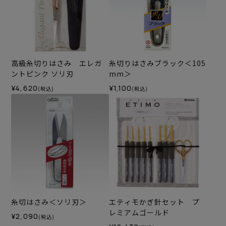
高級糸切りはさみ エレガ
糸切りはさみブラック＜105
ントピンク ソリ刃
mm＞
¥4,620
¥1,100
(税込)
(税込)
糸切はさみ＜ソリ刃＞
エティモかぎ針セット プ
レミアムゴールド
¥2,090
(税込)